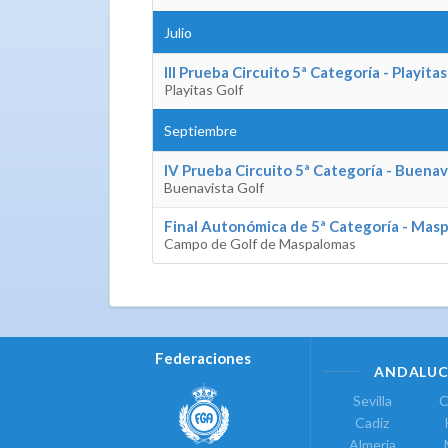
Julio
III Prueba Circuito 5ª Categoría - Playita
Playitas Golf
Septiembre
IV Prueba Circuito 5ª Categoría - Buenav
Buenavista Golf
Final Autonómica de 5ª Categoría - Mas
Campo de Golf de Maspalomas
Federaciones
ANDALUC
Sevilla
C
Cadiz
Almeria