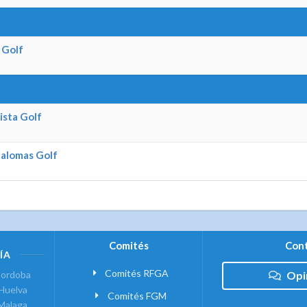
s Golf
ista Golf
palomas Golf
Comités
Cont
ÍA
Comités RFGA
ordoba
Opi
Huelva
Comités FGM
Malaga