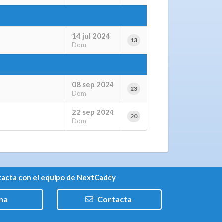
14 jul 2024
13
Dom
08 sep 2024
23
Dom
22 sep 2024
20
Dom
acta con el equipo de NextCaddy
na
Contacta