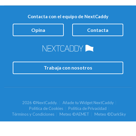
Contacta con el equipo de NextCaddy
Opina
Contacta
Trabaja con nosotros
2026 ©NextCaddy.
Añade tu Widget NextCaddy
Política de Cookies
Política de Privacidad
Términos y Condiciones
Meteo ©AEMET
Meteo ©DarkSky