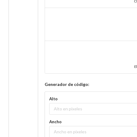
Cl
E
Generador de código:
Alto
Ancho