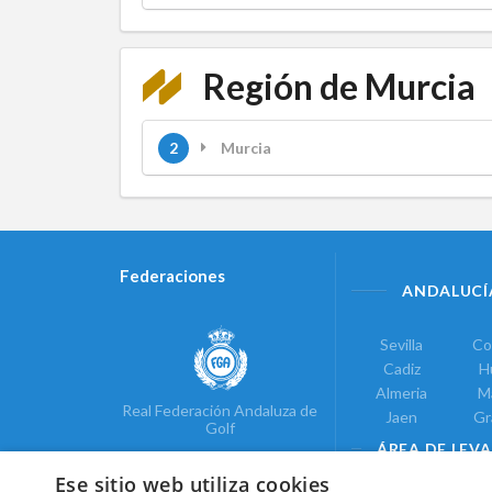
Región de Murcia
2
Murcia
Federaciones
ANDALUCÍ
Sevilla
Co
Cadiz
H
Almeria
M
Real Federación Andaluza de
Jaen
Gr
Golf
ÁREA DE LEV
Ese sitio web utiliza cookies