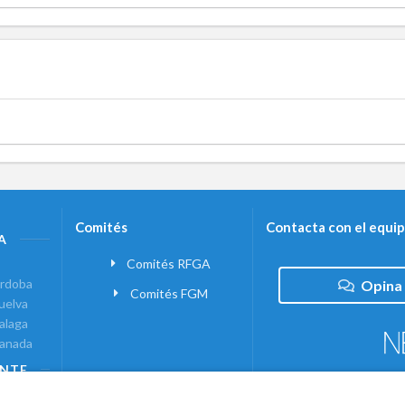
Comités
Contacta con el equi
A
Comités RFGA
rdoba
Opina
Comités FGM
uelva
alaga
anada
ANTE