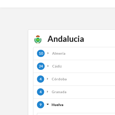
Andalucia
10
Almería
24
Cádiz
4
Córdoba
4
Granada
9
Huelva