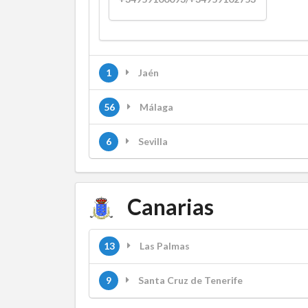
1
Jaén
56
Málaga
6
Sevilla
Canarias
13
Las Palmas
9
Santa Cruz de Tenerife