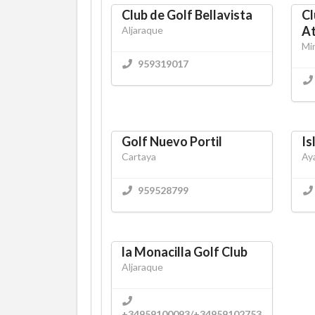
Club de Golf Bellavista
Cl
A
Aljaraque
Mi
959319017
Golf Nuevo Portil
Is
Cartaya
Ay
959528799
la Monacilla Golf Club
Aljaraque
+34959100093/+34959102753