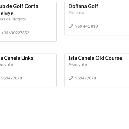
ub de Golf Corta
Doñana Golf
talaya
Almonte
nas de Riotinto
959 441 810
+34630227852
la Canela Links
Isla Canela Old Course
amonte
Ayamonte
959477878
959477878