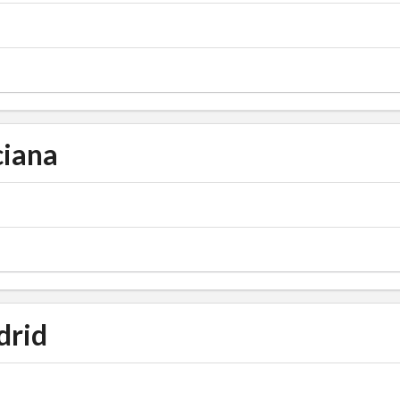
iana
drid