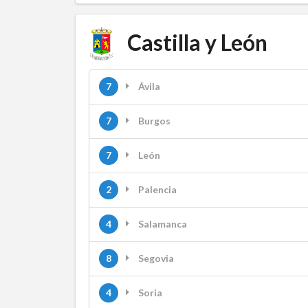
Castilla y León
7
Ávila
7
Burgos
7
León
2
Palencia
4
Salamanca
8
Segovia
4
Soria