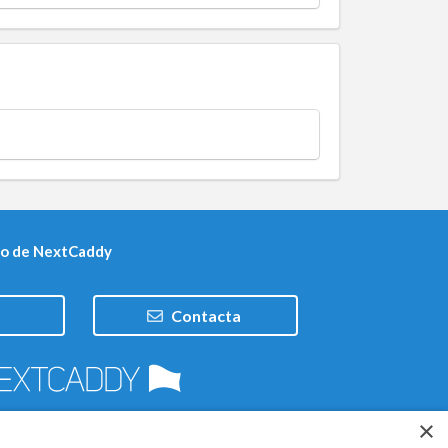
po de NextCaddy
Contacta
×
Trabaja con nosotros