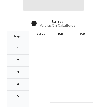
Barras
Valoración Caballeros
metros
par
hcp
hoyo
1
2
3
4
5