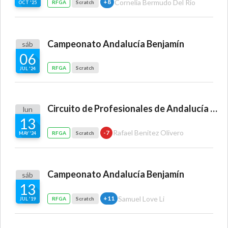
Cornelia Bermudo Del Rio
+8
RFGA
Scratch
OCT '25
Campeonato Andalucía Benjamín
sáb
06
RFGA
Scratch
JUL '24
Circuito de Profesionales de Andalucía RFGA
lun
13
Rafael Benitez Olivero
-7
RFGA
Scratch
MAY '24
Campeonato Andalucía Benjamín
sáb
13
Samuel Love Li
+11
RFGA
Scratch
JUL '19