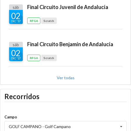
Final Circuito Juvenil de Andalucía
sáb
02
RFGA
Scratch
DIC '17
Final Circuito Benjamín de Andalucía
sáb
02
RFGA
Scratch
DIC '17
Ver todas
Recorridos
Campo
GOLF CAMPANO - Golf Campano