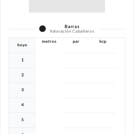
Barras
Valoración Caballeros
metros
par
hcp
hoyo
1
2
3
4
5