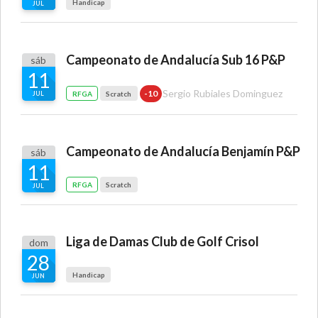
Handicap
JUL
Campeonato de Andalucía Sub 16 P&P
sáb
11
Sergio Rubiales Dominguez
-10
RFGA
Scratch
JUL
Campeonato de Andalucía Benjamín P&P
sáb
11
RFGA
Scratch
JUL
Liga de Damas Club de Golf Crisol
dom
28
Handicap
JUN