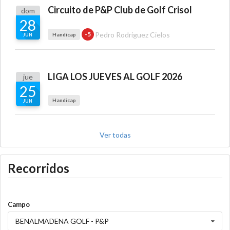
Circuito de P&P Club de Golf Crisol
dom
28
Pedro Rodriguez Cielos
-5
Handicap
JUN
LIGA LOS JUEVES AL GOLF 2026
jue
25
Handicap
JUN
Ver todas
Recorridos
Campo
BENALMADENA GOLF - P&P