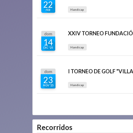
22
Handicap
FEB
dom
14
Handicap
DIC '25
dom
23
Handicap
NOV '25
Recorridos