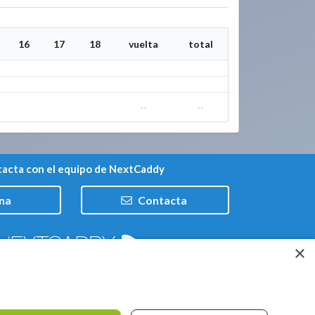
16
17
18
vuelta
total
--
--
acta con el equipo de NextCaddy
na
Contacta
×
Trabaja con nosotros