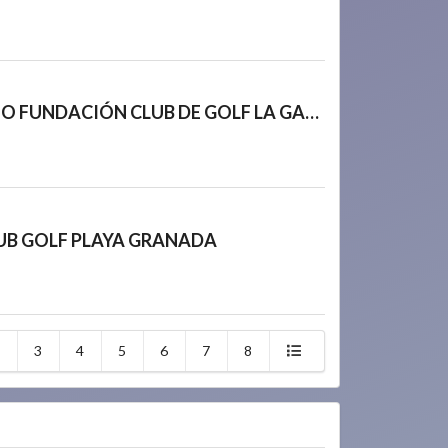
XXIV TORNEO FUNDACIÓN CLUB DE GOLF LA GARZA (SÁBADO)
UB GOLF PLAYA GRANADA
3
4
5
6
7
8