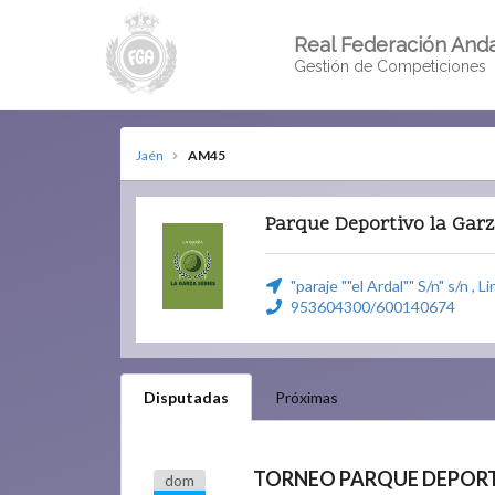
Real Federación Anda
Gestión de Competiciones
Jaén
AM45
Parque Deportivo la Garz
"paraje ""el Ardal"" S/n" s/n , L
953604300/600140674
Disputadas
Próximas
dom