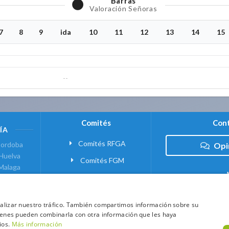
Barras
Valoración Señoras
7
8
9
ida
10
11
12
13
14
15
--
Comités
Cont
ÍA
Comités RFGA
ordoba
Opi
Huelva
Comités FGM
Malaga
ranada
VANTE
analizar nuestro tráfico. También compartimos información sobre su
quienes pueden combinarla con otra información que les haya
 MADRID
ios.
Más información