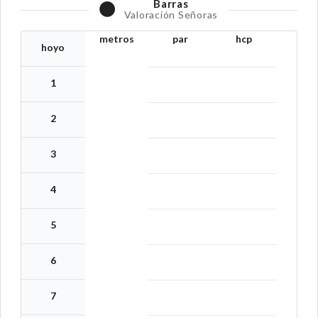
Barras
Valoración Señoras
metros
par
hcp
hoyo
1
2
3
4
5
6
7