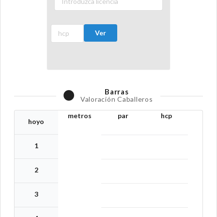
Ver
Barras
Valoración Caballeros
metros
par
hcp
hoyo
1
2
3