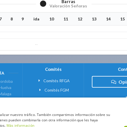
Barras
Valoración Señoras
7
8
9
ida
10
11
12
13
14
15
--
Comités
Cont
ÍA
Comités RFGA
ordoba
Opi
Huelva
Comités FGM
Malaga
ranada
VANTE
analizar nuestro tráfico. También compartimos información sobre su
quienes pueden combinarla con otra información que les haya
 MADRID
ios.
Más información