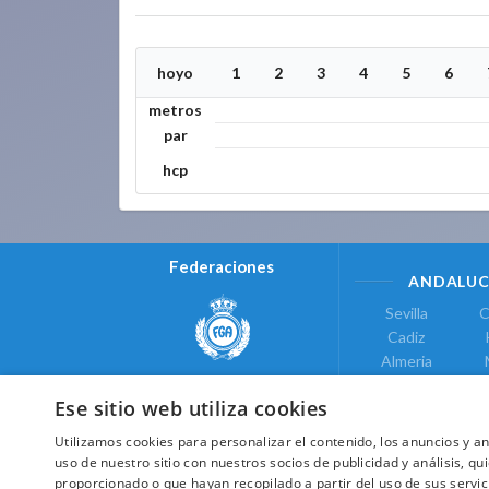
hoyo
1
2
3
4
5
6
metros
par
hcp
Federaciones
ANDALUC
Sevilla
C
Cadiz
Almeria
Real Federación Andaluza de
Jaen
G
Golf
Ese sitio web utiliza cookies
ÁREA DE LE
Utilizamos cookies para personalizar el contenido, los anuncios y 
Valencia
uso de nuestro sitio con nuestros socios de publicidad y análisis, 
COMUNIDAD DE
proporcionado o que hayan recopilado a partir del uso de sus servic