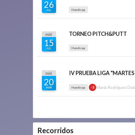
26
Handicap
JUL
TORNEO PITCH&PUTT
mié
15
Handicap
JUL
IV PRUEBA LIGA "MARTES
mié
20
Maria Rodriguez Dob
-3
Handicap
MAY
Recorridos