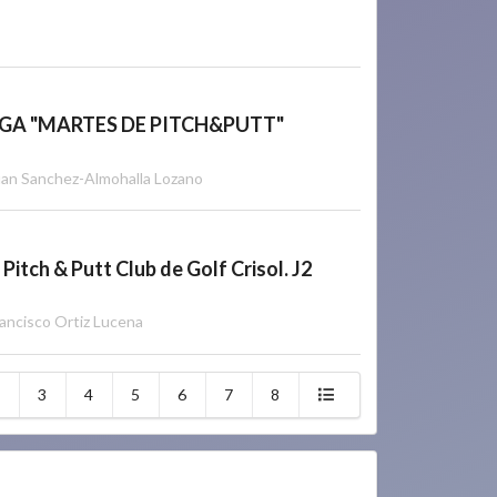
IGA "MARTES DE PITCH&PUTT"
uan Sanchez-Almohalla Lozano
Pitch & Putt Club de Golf Crisol. J2
ancisco Ortiz Lucena
3
4
5
6
7
8