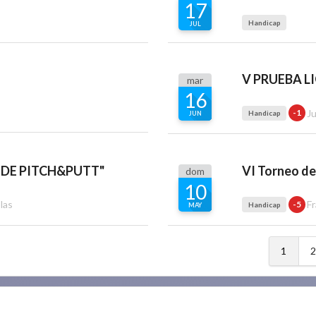
17
Handicap
JUL
V PRUEBA L
mar
16
J
-1
Handicap
JUN
 DE PITCH&PUTT"
VI Torneo de 
dom
10
las
Fr
-5
Handicap
MAY
1
2