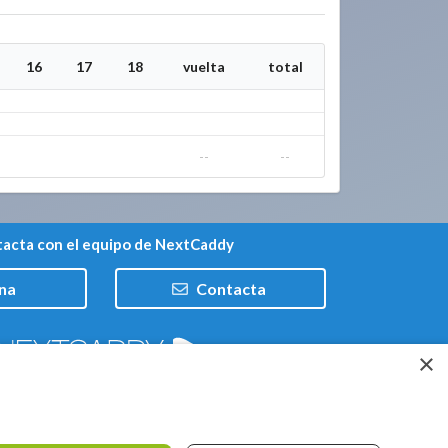
16
17
18
vuelta
total
--
--
acta con el equipo de NextCaddy
na
Contacta
×
Trabaja con nosotros