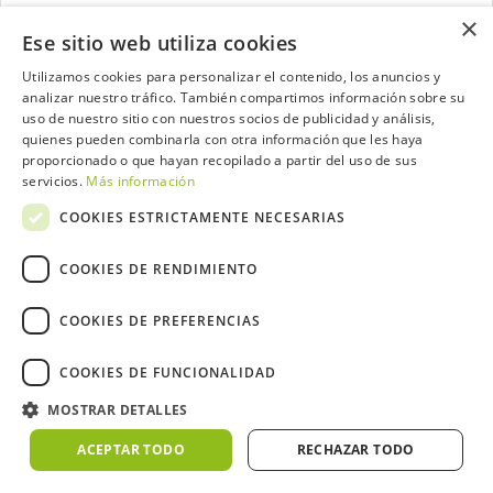
×
Ese sitio web utiliza cookies
Utilizamos cookies para personalizar el contenido, los anuncios y
analizar nuestro tráfico. También compartimos información sobre su
Contacta con el equipo de NextCaddy
uso de nuestro sitio con nuestros socios de publicidad y análisis,
quienes pueden combinarla con otra información que les haya
Opina
Contacta
proporcionado o que hayan recopilado a partir del uso de sus
servicios.
Más información
COOKIES ESTRICTAMENTE NECESARIAS
COOKIES DE RENDIMIENTO
Trabaja con nosotros
COOKIES DE PREFERENCIAS
COOKIES DE FUNCIONALIDAD
MOSTRAR DETALLES
2026 ©NextCaddy.
Añade tu Widget NextCaddy
Política de Cookies
Política de Privacidad
ACEPTAR TODO
RECHAZAR TODO
Términos y Condiciones
Meteo ©AEMET
Meteo ©DarkSky