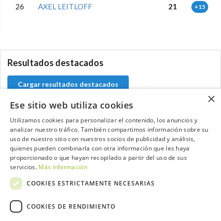
26
AXEL LEITLOFF
21
+15
0.0.0
Resultados destacados
Cargar resultados destacados
×
Ese sitio web utiliza cookies
Utilizamos cookies para personalizar el contenido, los anuncios y
analizar nuestro tráfico. También compartimos información sobre su
Contacta con el equipo de NextCaddy
uso de nuestro sitio con nuestros socios de publicidad y análisis,
quienes pueden combinarla con otra información que les haya
Opina
Contacta
proporcionado o que hayan recopilado a partir del uso de sus
servicios.
Más información
COOKIES ESTRICTAMENTE NECESARIAS
COOKIES DE RENDIMIENTO
Trabaja con nosotros