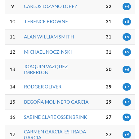
9
CARLOS LOZANO LOPEZ
32
+4
10
TERENCE BROWNE
31
+5
11
ALAN WILLIAM SMITH
31
+5
12
MICHAEL NOCZINSKI
31
+5
JOAQUIN VAZQUEZ
13
30
+6
IMBERLON
14
RODGER OLIVER
29
+7
15
BEGOÑA MOLINERO GARCIA
29
+7
16
SABINE CLARE OSSENBRINK
27
+9
CARMEN GARCIA-ESTRADA
17
27
+9
GARCIA