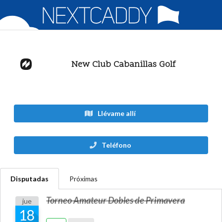
New Club Cabanillas Golf
Llévame allí
Teléfono
Disputadas
Próximas
Torneo Amateur Dobles de Primavera
jue
18