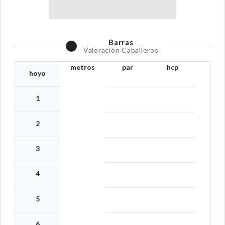
Barras
Valoración Caballeros
metros
par
hcp
hoyo
1
2
3
4
5
6