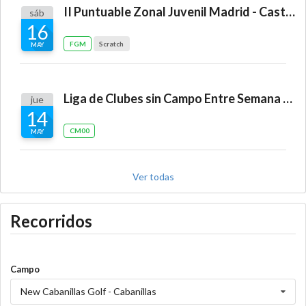
II Puntuable Zonal Juvenil Madrid - Castilla-La Mancha
sáb
16
FGM
Scratch
MAY
Liga de Clubes sin Campo Entre Semana "El Robledal"
jue
14
CM00
MAY
Ver todas
Recorridos
Campo
New Cabanillas Golf - Cabanillas