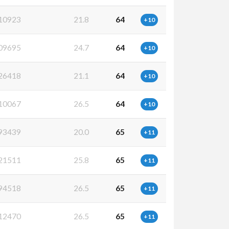
10923
21.8
64
+10
09695
24.7
64
+10
26418
21.1
64
+10
10067
26.5
64
+10
93439
20.0
65
+11
21511
25.8
65
+11
94518
26.5
65
+11
12470
26.5
65
+11