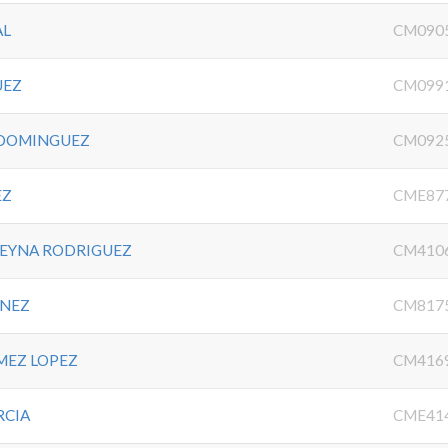
AL
CM090
UEZ
CM099
 DOMINGUEZ
CM092
EZ
CME87
REYNA RODRIGUEZ
CM410
ENEZ
CM817
MEZ LOPEZ
CM416
RCIA
CME41