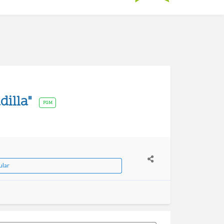
dilla"
FGM
ular