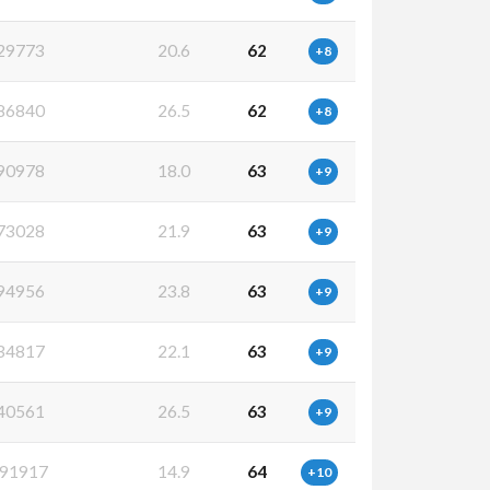
29773
20.6
62
+8
86840
26.5
62
+8
90978
18.0
63
+9
73028
21.9
63
+9
94956
23.8
63
+9
34817
22.1
63
+9
40561
26.5
63
+9
91917
14.9
64
+10