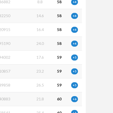
86882
8.8
58
+4
82250
14.6
58
+4
20915
16.4
58
+4
95190
24.0
58
+4
94002
17.6
59
+5
10857
23.2
59
+5
89858
26.5
59
+5
40883
21.8
60
+6
58541
25.4
60
+6