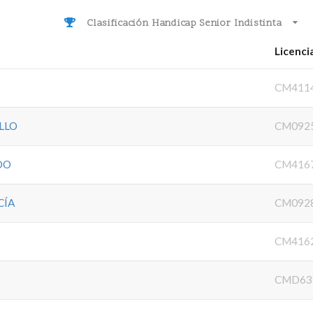
Clasificación Handicap Senior Indistinta
Licenci
CM411
LLO
CM092
DO
CM416
CÍA
CM092
CM416
CMD63