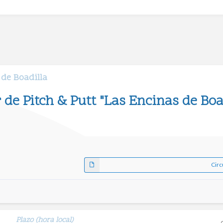
 de Boadilla
 de Pitch & Putt "Las Encinas de Boa
Circ
Plazo (hora local)