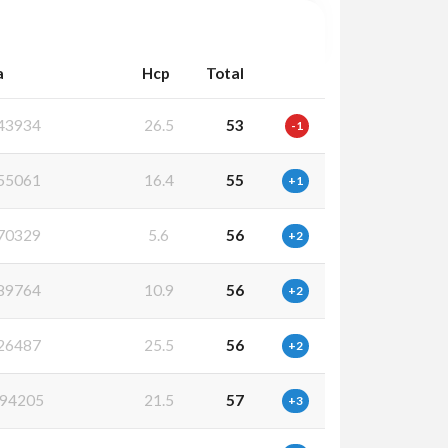
a
Hcp
Total
43934
26.5
53
-1
55061
16.4
55
+1
70329
5.6
56
+2
89764
10.9
56
+2
26487
25.5
56
+2
94205
21.5
57
+3