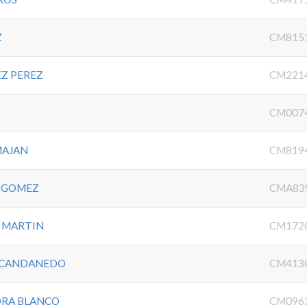
Z
CM815
Z PEREZ
CM221
CM007
MAJAN
CM819
E GOMEZ
CMA83
 MARTIN
CM172
 CANDANEDO
CM413
DRA BLANCO
CM096