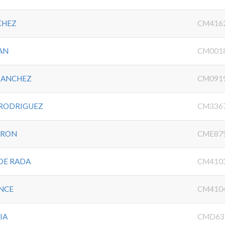
CHEZ
CM416
AN
CM001
SANCHEZ
CM091
 RODRIGUEZ
CM336
ERON
CME87
 DE RADA
CM410
NCE
CM410
IA
CMD63