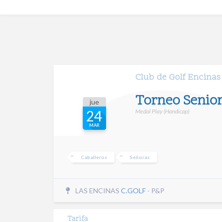
Club de Golf Encinas
Torneo Senior
jue
Medal Play (Handicap)
24
MAR
Caballeros
Señoras
LAS ENCINAS
C.GOLF
- P&P
Tarifa