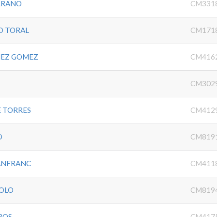
RRANO
CM331
O TORAL
CM171
NEZ GOMEZ
CM416
CM302
E TORRES
CM412
O
CM819
ANFRANC
CM411
POLO
CM819
ROS
CM417