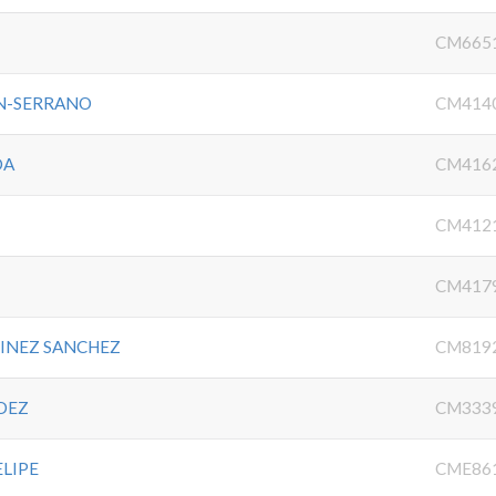
CM665
IN-SERRANO
CM414
DA
CM416
CM412
CM417
INEZ SANCHEZ
CM819
DEZ
CM333
ELIPE
CME86