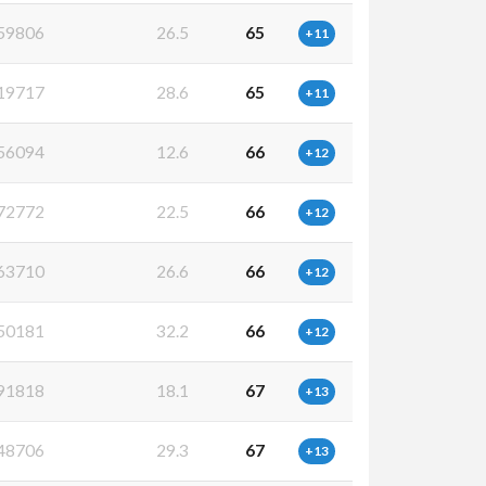
59806
26.5
65
+11
19717
28.6
65
+11
56094
12.6
66
+12
72772
22.5
66
+12
63710
26.6
66
+12
50181
32.2
66
+12
91818
18.1
67
+13
48706
29.3
67
+13