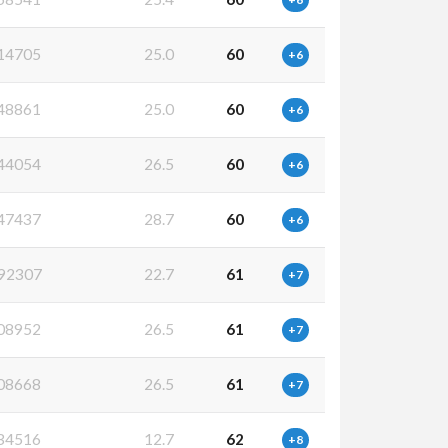
14705
25.0
60
+6
48861
25.0
60
+6
44054
26.5
60
+6
47437
28.7
60
+6
92307
22.7
61
+7
08952
26.5
61
+7
08668
26.5
61
+7
34516
12.7
62
+8