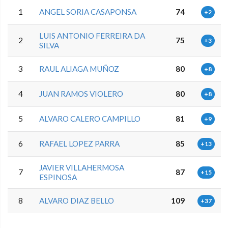
1
ANGEL SORIA CASAPONSA
74
+2
LUIS ANTONIO FERREIRA DA
2
75
+3
SILVA
3
RAUL ALIAGA MUÑOZ
80
+8
4
JUAN RAMOS VIOLERO
80
+8
5
ALVARO CALERO CAMPILLO
81
+9
6
RAFAEL LOPEZ PARRA
85
+13
JAVIER VILLAHERMOSA
7
87
+15
ESPINOSA
8
ALVARO DIAZ BELLO
109
+37
0.0.0