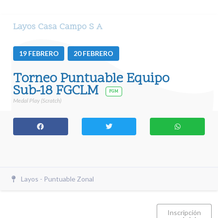
Layos Casa Campo S A
19
FEBRERO
20
FEBRERO
Torneo Puntuable Equipo
Sub-18 FGCLM
FGM
Medal Play (Scratch)
Layos - Puntuable Zonal
Inscripción