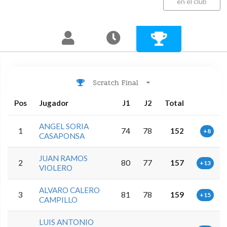
en el club
Scratch Final
Pos
Jugador
J1
J2
Total
ANGEL SORIA
1
74
78
152
+8
CASAPONSA
JUAN RAMOS
2
80
77
157
+13
VIOLERO
ALVARO CALERO
3
81
78
159
+15
CAMPILLO
LUIS ANTONIO