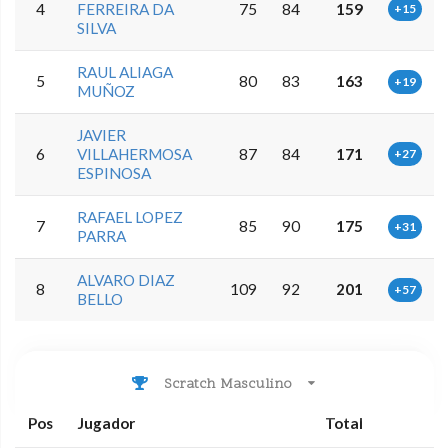
4
FERREIRA DA
75
84
159
+15
SILVA
RAUL ALIAGA
5
80
83
163
+19
MUÑOZ
JAVIER
6
VILLAHERMOSA
87
84
171
+27
ESPINOSA
RAFAEL LOPEZ
7
85
90
175
+31
PARRA
ALVARO DIAZ
8
109
92
201
+57
BELLO
Scratch Masculino
Pos
Jugador
Total