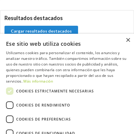
Resultados destacados
Cargar resultados destacados
×
Ese sitio web utiliza cookies
Utilizamos cookies para personalizar el contenido, los anuncios y
analizar nuestro tráfico. También compartimos información sobre su
Contacta con el equipo de NextCaddy
uso de nuestro sitio con nuestros socios de publicidad y análisis,
quienes pueden combinarla con otra información que les haya
Opina
Contacta
proporcionado o que hayan recopilado a partir del uso de sus
servicios.
Más información
COOKIES ESTRICTAMENTE NECESARIAS
COOKIES DE RENDIMIENTO
Trabaja con nosotros
COOKIES DE PREFERENCIAS
COOKIES DE FUNCIONALIDAD