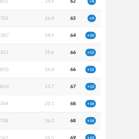
851
24.9
62
+8
705
26.4
63
+9
387
14.9
64
+10
317
19.6
66
+12
850
26.4
66
+12
850
13.7
67
+13
344
23.1
68
+14
708
36.0
68
+14
561
26.5
69
+15