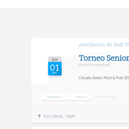
Asociacion de Golf Vi
Torneo Senior 
jue
Medal Play (Handicap)
01
DIC
Circuito Senior Pitch & Putt 
Caballeros
Señoras
C. Pitch & Putt
ESCORIAL - P&Pi