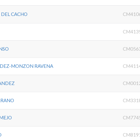
 DEL CACHO
CM410
CM413
ONSO
CM056
NDEZ-MONZON RAVENA
CM411
NANDEZ
CM001
RRANO
CM331
RMEJO
CM774
O
CM819