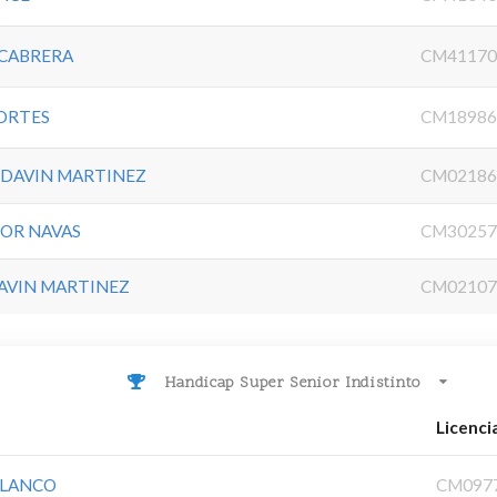
 CABRERA
CM41170
CORTES
CM18986
DAVIN MARTINEZ
CM02186
ÑOR NAVAS
CM30257
AVIN MARTINEZ
CM02107
Handicap Super Senior Indistinto
Licenci
BLANCO
CM097