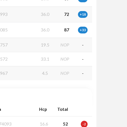
993
36.0
72
+18
085
36.0
87
+33
757
19.5
NOP
-
572
33.1
NOP
-
967
4.5
NOP
-
a
Hcp
Total
74093
16.6
52
-2