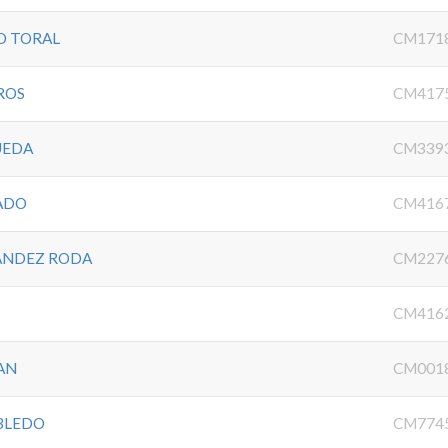
O TORAL
CM171
ROS
CM417
UEDA
CM339
ADO
CM416
NANDEZ RODA
CM227
CM416
AN
CM001
BLEDO
CM774