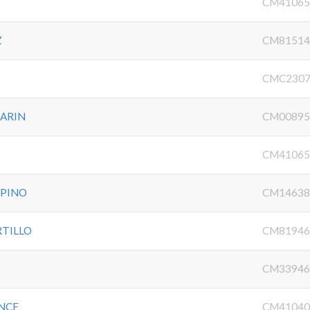
CM41065
Z
CM81514
CMC2307
MARIN
CM00895
CM41065
 PINO
CM14638
RTILLO
CM81946
CM33946
NCE
CM41040