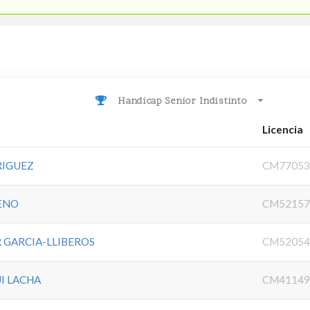
Handicap Senior Indistinto
Licencia
RIGUEZ
CM77053
ENO
CM52157
 GARCIA-LLIBEROS
CM52054
I LACHA
CM41149