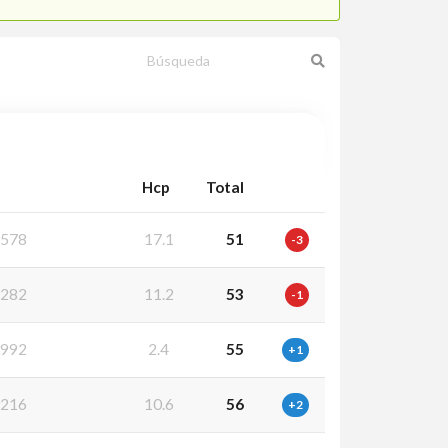
Hcp
Total
578
17.1
51
-3
282
11.2
53
-1
992
2.4
55
+1
216
10.6
56
+2