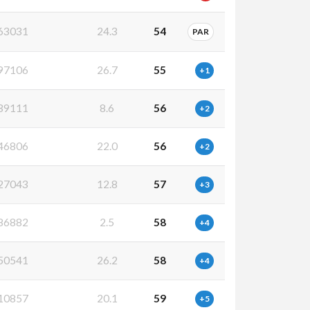
63031
24.3
54
PAR
97106
26.7
55
+1
39111
8.6
56
+2
46806
22.0
56
+2
27043
12.8
57
+3
86882
2.5
58
+4
50541
26.2
58
+4
10857
20.1
59
+5