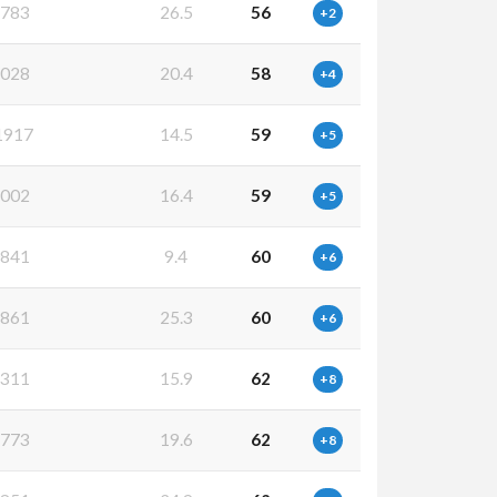
783
26.5
56
+2
028
20.4
58
+4
1917
14.5
59
+5
002
16.4
59
+5
841
9.4
60
+6
861
25.3
60
+6
311
15.9
62
+8
773
19.6
62
+8