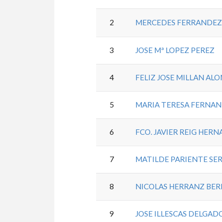
2
MERCEDES FERRANDEZ
3
JOSE Mª LOPEZ PEREZ
4
FELIZ JOSE MILLAN AL
5
MARIA TERESA FERNA
6
FCO. JAVIER REIG HER
7
MATILDE PARIENTE SE
8
NICOLAS HERRANZ BE
9
JOSE ILLESCAS DELGAD