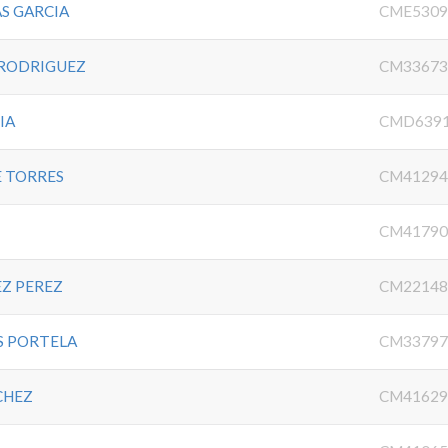
S GARCIA
CME5309
 RODRIGUEZ
CM33673
IA
CMD639
E TORRES
CM41294
CM41790
Z PEREZ
CM22148
S PORTELA
CM33797
CHEZ
CM41629