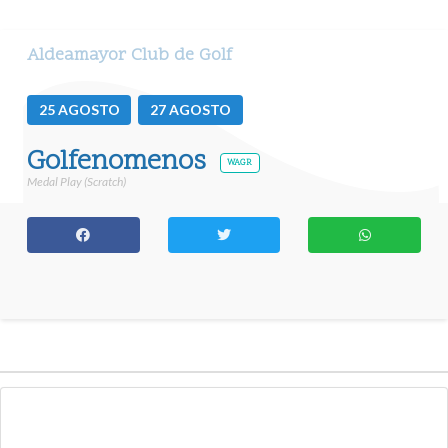
Aldeamayor Club de Golf
25
AGOSTO
27
AGOSTO
Golfenomenos
WAGR
Medal Play (Scratch)