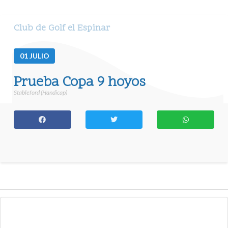
Club de Golf el Espinar
01
JULIO
Prueba Copa 9 hoyos
Stableford (Handicap)