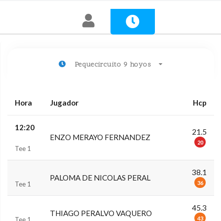
Pequecircuito 9 hoyos
Hora
Jugador
Hcp
12:20
21.5
ENZO MERAYO FERNANDEZ
20
Tee 1
38.1
PALOMA DE NICOLAS PERAL
36
Tee 1
45.3
THIAGO PERALVO VAQUERO
43
Tee 1