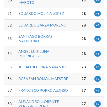
50
29
+7
MAROTO
51
EDUARDO MOLINA LOPEZ
28
+8
52
EDUARDO ZARZA MORENO
28
+8
SANTIAGO BORRAS
53
28
+8
NATIVIDAD
ANGEL LUIS LUNA
54
28
+8
RODRIGUEZ
55
JULIAN BECERRA NARANJO
28
+8
56
ROSA SAN ROMAN MAESTRE
27
+9
57
FRANCISCO PORRO ALONSO
27
+9
ALEJANDRO LLORENTE
58
27
+9
PEREZ-PEDRERO