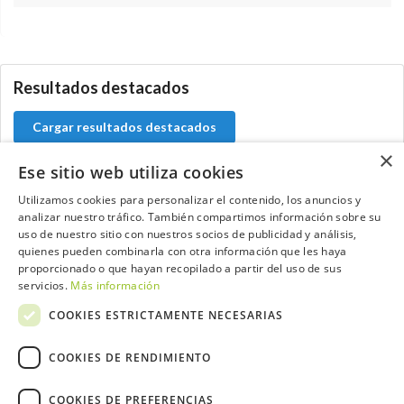
0.0.0
Resultados destacados
Cargar resultados destacados
×
Ese sitio web utiliza cookies
Utilizamos cookies para personalizar el contenido, los anuncios y
Contacta con el equipo de NextCaddy
analizar nuestro tráfico. También compartimos información sobre su
uso de nuestro sitio con nuestros socios de publicidad y análisis,
quienes pueden combinarla con otra información que les haya
Opina
Contacta
proporcionado o que hayan recopilado a partir del uso de sus
servicios.
Más información
COOKIES ESTRICTAMENTE NECESARIAS
COOKIES DE RENDIMIENTO
Trabaja con nosotros
COOKIES DE PREFERENCIAS