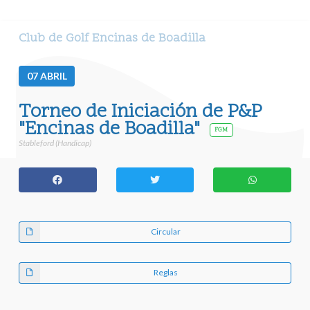
Club de Golf Encinas de Boadilla
07
ABRIL
Torneo de Iniciación de P&P
"Encinas de Boadilla"
FGM
Stableford (Handicap)
Circular
Reglas