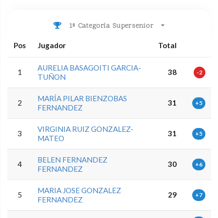
1ª Categoría Supersenior
Pos
Jugador
Total
AURELIA BASAGOITI GARCIA-
1
38
-2
TUÑON
MARÍA PILAR BIENZOBAS
2
31
+5
FERNANDEZ
VIRGINIA RUIZ GONZALEZ-
3
31
+5
MATEO
BELEN FERNANDEZ
4
30
+6
FERNANDEZ
MARIA JOSE GONZALEZ
5
29
+7
FERNANDEZ