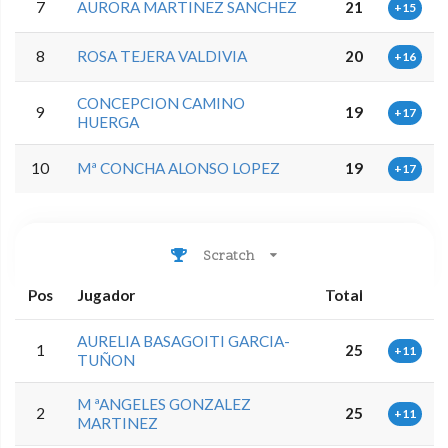
7
AURORA MARTINEZ SANCHEZ
21
+15
8
ROSA TEJERA VALDIVIA
20
+16
CONCEPCION CAMINO
9
19
+17
HUERGA
10
Mª CONCHA ALONSO LOPEZ
19
+17
Scratch
Pos
Jugador
Total
AURELIA BASAGOITI GARCIA-
1
25
+11
TUÑON
M ªANGELES GONZALEZ
2
25
+11
MARTINEZ