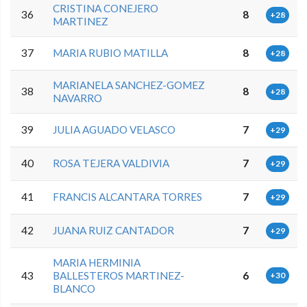
CRISTINA CONEJERO
36
8
+28
MARTINEZ
37
MARIA RUBIO MATILLA
8
+28
MARIANELA SANCHEZ-GOMEZ
38
8
+28
NAVARRO
39
JULIA AGUADO VELASCO
7
+29
40
ROSA TEJERA VALDIVIA
7
+29
41
FRANCIS ALCANTARA TORRES
7
+29
42
JUANA RUIZ CANTADOR
7
+29
MARIA HERMINIA
43
BALLESTEROS MARTINEZ-
6
+30
BLANCO