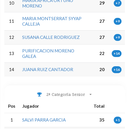
MARIA AFRICA ORTUÑO
10
29
+7
MORENO
MARIA MONTSERRAT SYYAP
11
27
+9
CALLEJA
12
SUSANA CALLE RODRIGUEZ
27
+9
PURIFICACION MORENO
13
22
+14
GALEA
14
JUANA RUIZ CANTADOR
20
+16
2ª Categoría Senior
Pos
Jugador
Total
1
SALVI PARRA GARCIA
35
+1