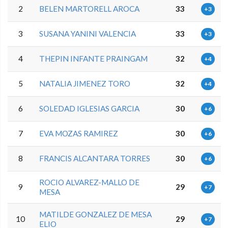
2
BELEN MARTORELL AROCA
33
+3
3
SUSANA YANINI VALENCIA
33
+3
4
THEPIN INFANTE PRAINGAM
32
+4
5
NATALIA JIMENEZ TORO
32
+4
6
SOLEDAD IGLESIAS GARCIA
30
+6
7
EVA MOZAS RAMIREZ
30
+6
8
FRANCIS ALCANTARA TORRES
30
+6
ROCIO ALVAREZ-MALLO DE
9
29
+7
MESA
MATILDE GONZALEZ DE MESA
10
29
+7
ELIO