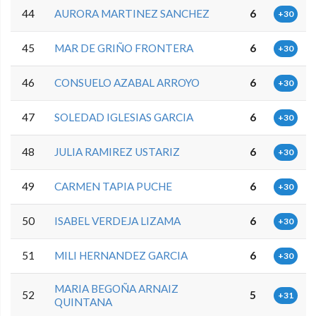
44
AURORA MARTINEZ SANCHEZ
6
+30
45
MAR DE GRIÑO FRONTERA
6
+30
46
CONSUELO AZABAL ARROYO
6
+30
47
SOLEDAD IGLESIAS GARCIA
6
+30
48
JULIA RAMIREZ USTARIZ
6
+30
49
CARMEN TAPIA PUCHE
6
+30
50
ISABEL VERDEJA LIZAMA
6
+30
51
MILI HERNANDEZ GARCIA
6
+30
MARIA BEGOÑA ARNAIZ
52
5
+31
QUINTANA