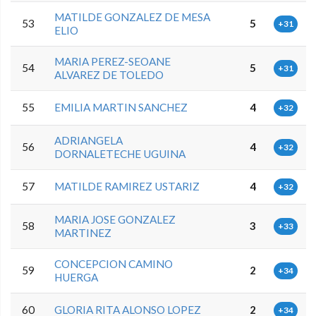
MATILDE GONZALEZ DE MESA
53
5
+31
ELIO
MARIA PEREZ-SEOANE
54
5
+31
ALVAREZ DE TOLEDO
55
EMILIA MARTIN SANCHEZ
4
+32
ADRIANGELA
56
4
+32
DORNALETECHE UGUINA
57
MATILDE RAMIREZ USTARIZ
4
+32
MARIA JOSE GONZALEZ
58
3
+33
MARTINEZ
CONCEPCION CAMINO
59
2
+34
HUERGA
60
GLORIA RITA ALONSO LOPEZ
2
+34