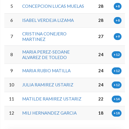
5
CONCEPCION LUCAS MUELAS
28
+8
6
ISABEL VERDEJA LIZAMA
28
+8
CRISTINA CONEJERO
7
27
+9
MARTINEZ
MARIA PEREZ-SEOANE
8
24
+12
ALVAREZ DE TOLEDO
9
MARIA RUBIO MATILLA
24
+12
10
JULIA RAMIREZ USTARIZ
24
+12
11
MATILDE RAMIREZ USTARIZ
22
+14
12
MILI HERNANDEZ GARCIA
18
+18