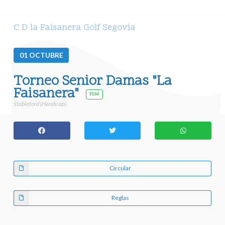
C D la Faisanera Golf Segovia
01
OCTUBRE
Torneo Senior Damas "La
Faisanera"
FGM
Stableford (Handicap)
Circular
Reglas