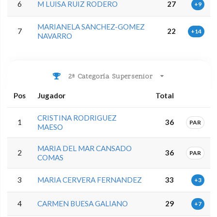
6
M LUISA RUIZ RODERO
27
+9
MARIANELA SANCHEZ-GOMEZ
7
22
+14
NAVARRO
2ª Categoría Supersenior
Pos
Jugador
Total
CRISTINA RODRIGUEZ
1
36
PAR
MAESO
MARIA DEL MAR CANSADO
2
36
PAR
COMAS
3
MARIA CERVERA FERNANDEZ
33
+3
4
CARMEN BUESA GALIANO
29
+7