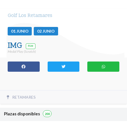
Golf Los Retamares
01
JUNIO
02
JUNIO
IMG
FGM
Medal Play (Scratch)
RETAMARES
Plazas disponibles
200