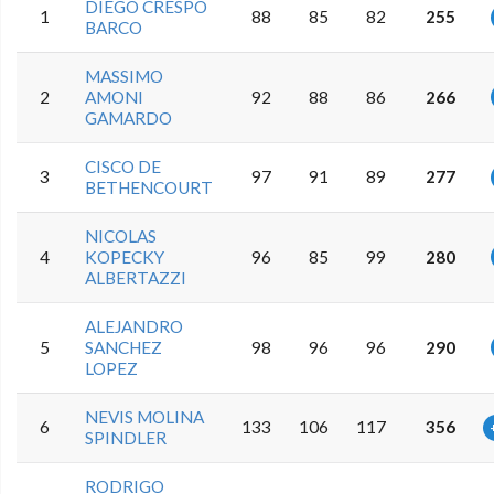
DIEGO CRESPO
1
88
85
82
255
BARCO
MASSIMO
2
AMONI
92
88
86
266
GAMARDO
CISCO DE
3
97
91
89
277
BETHENCOURT
NICOLAS
4
KOPECKY
96
85
99
280
ALBERTAZZI
ALEJANDRO
5
SANCHEZ
98
96
96
290
LOPEZ
NEVIS MOLINA
6
133
106
117
356
SPINDLER
RODRIGO