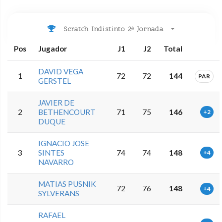
Scratch Indistinto 2ª Jornada
Pos
Jugador
J1
J2
Total
DAVID VEGA
1
72
72
144
PAR
GERSTEL
JAVIER DE
2
BETHENCOURT
71
75
146
+2
DUQUE
IGNACIO JOSE
3
SINTES
74
74
148
+4
NAVARRO
MATIAS PUSNIK
72
76
148
+4
SYLVERANS
RAFAEL