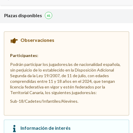
Plazas disponibles
41
Observaciones
Participantes:
Podrán participar los jugadores/as de nacionalidad española,
sin perjuicio de lo establecido en la Disposición Adicional
Segunda da la Ley 19/2007, de 11 de julio, con edades
comprendidas entre 11 y 18 años en el 2024, que tengan
licencia federativa en vigor y estén federados por la
Territorial Canaria, los siguientes jugadores/as:
Sub-18/Cadetes/Infantiles/Alevines.
Información de interés