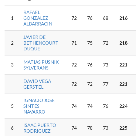
RAFAEL
1
GONZALEZ
72
76
68
216
ALBARRACIN
JAVIER DE
2
BETHENCOURT
71
75
72
218
DUQUE
MATIAS PUSNIK
3
72
76
73
221
SYLVERANS
DAVID VEGA
72
72
77
221
GERSTEL
IGNACIO JOSE
5
SINTES
74
74
76
224
NAVARRO
ISAAC PUERTO
6
74
78
73
225
RODRIGUEZ