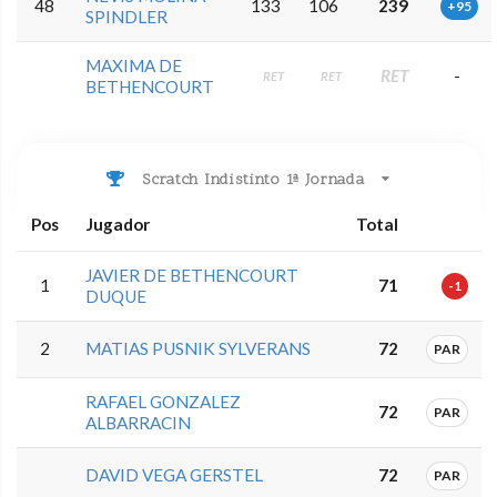
48
133
106
239
+95
SPINDLER
MAXIMA DE
RET
-
RET
RET
BETHENCOURT
Scratch Indistinto 1ª Jornada
Pos
Jugador
Total
JAVIER DE BETHENCOURT
1
71
-1
DUQUE
2
MATIAS PUSNIK SYLVERANS
72
PAR
RAFAEL GONZALEZ
72
PAR
ALBARRACIN
DAVID VEGA GERSTEL
72
PAR