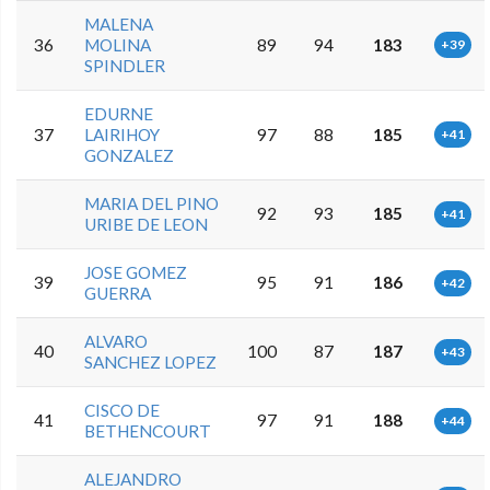
MALENA
36
MOLINA
89
94
183
+39
SPINDLER
EDURNE
37
LAIRIHOY
97
88
185
+41
GONZALEZ
MARIA DEL PINO
92
93
185
+41
URIBE DE LEON
JOSE GOMEZ
39
95
91
186
+42
GUERRA
ALVARO
40
100
87
187
+43
SANCHEZ LOPEZ
CISCO DE
41
97
91
188
+44
BETHENCOURT
ALEJANDRO