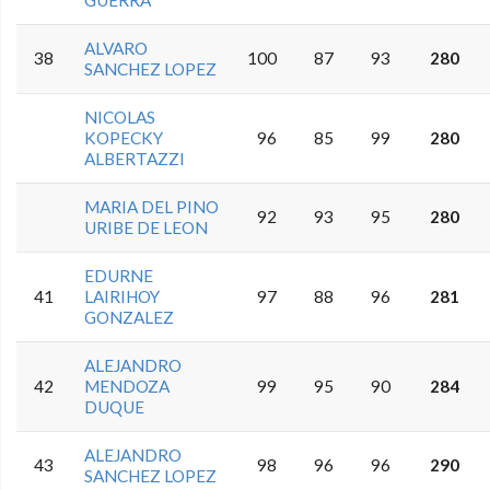
GUERRA
ALVARO
38
100
87
93
280
SANCHEZ LOPEZ
NICOLAS
KOPECKY
96
85
99
280
ALBERTAZZI
MARIA DEL PINO
92
93
95
280
URIBE DE LEON
EDURNE
41
LAIRIHOY
97
88
96
281
GONZALEZ
ALEJANDRO
42
MENDOZA
99
95
90
284
DUQUE
ALEJANDRO
43
98
96
96
290
SANCHEZ LOPEZ