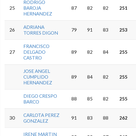
RODRIGO
25
BAROJA
87
82
82
251
HERNANDEZ
ADRIANA
26
79
91
83
253
TORRES DIGON
FRANCISCO
27
DELGADO
89
82
84
255
CASTRO
JOSE ANGEL
CUMPLIDO
89
84
82
255
HERNANDEZ
DIEGO CRESPO
88
85
82
255
BARCO
CARLOTA PEREZ
30
91
83
88
262
GONZALEZ
IRENE MARTIN