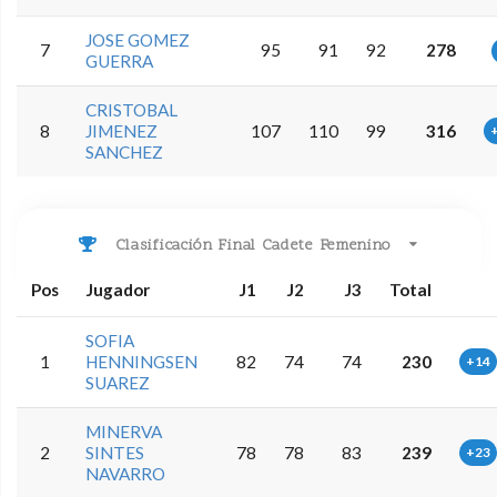
JOSE GOMEZ
7
95
91
92
278
GUERRA
CRISTOBAL
8
JIMENEZ
107
110
99
316
SANCHEZ
Clasificación Final Cadete Femenino
Pos
Jugador
J1
J2
J3
Total
SOFIA
1
HENNINGSEN
82
74
74
230
+14
SUAREZ
MINERVA
2
SINTES
78
78
83
239
+23
NAVARRO