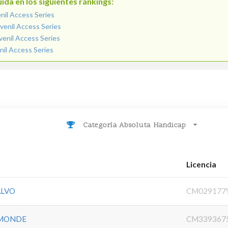
ida en los siguientes ránkings:
enil Access Series
venil Access Series
venil Access Series
nil Access Series
Categoría Absoluta Handicap
Licencia
ALVO
CM029177
AMONDE
CM339367