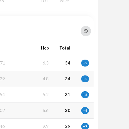
76
10.1
NOP
-
Hcp
Total
71
6.3
34
+2
29
4.8
34
+2
54
5.2
31
+5
02
6.6
30
+6
46
9.9
29
+7