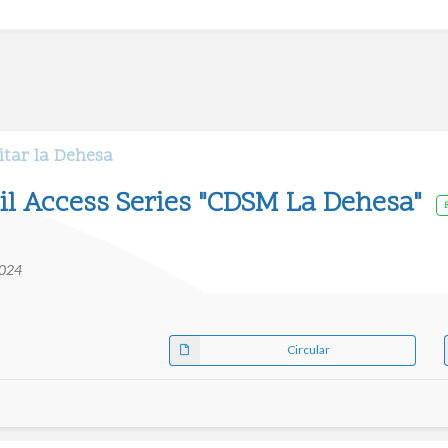
itar la Dehesa
nil Access Series "CDSM La Dehesa"
2024
Circular