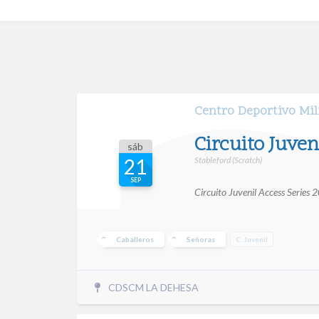
Centro Deportivo Mil
Circuito Juve
sáb
Stableford (Scratch)
21
SEP
Circuito Juvenil Access Series 
Caballeros
Señoras
C. Juvenil
CDSCM LA DEHESA