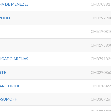
IMA DE MENEZES
CM070882
ORDON
CM029298
CM619081
CM419589
ELGADO ARENAS
CM879182
STE
CM029086
HARO ORIOL
CM001645
RASUMOFF
CM330726