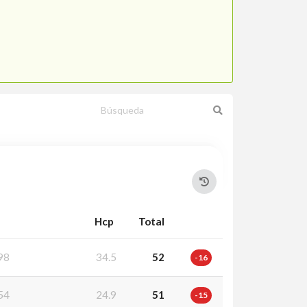
Hcp
Total
98
34.5
52
-16
54
24.9
51
-15