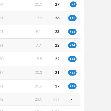
74
20.0
27
+9
81
17.9
26
+10
01
9.1
23
+13
81
9.9
22
+14
50
15.5
22
+14
87
20.3
21
+15
91
20.6
17
+19
72
23.0
RET
-