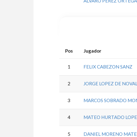
ALVARO PEREZ ORTEG
Pos
Jugador
1
FELIX CABEZON SANZ
2
JORGE LOPEZ DE NOVA
3
MARCOS SOBRADO MO
4
MATEO HURTADO LOPEZ
5
DANIEL MORENO MATE