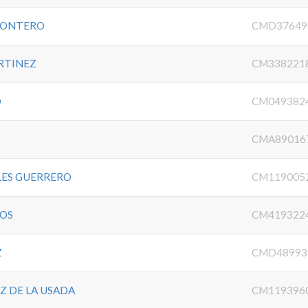
 MONTERO
CMD37649
RTINEZ
CM338221
O
CM049382
CMA89016
LES GUERRERO
CM119005
OS
CM419322
Z
CMD48993
 DE LA USADA
CM119396