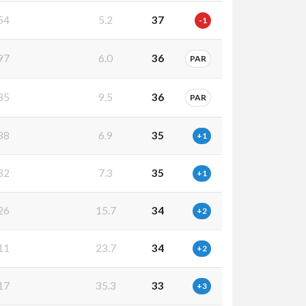
54
5.2
37
-1
97
6.0
36
PAR
35
9.5
36
PAR
38
6.9
35
+1
32
7.3
35
+1
26
15.7
34
+2
11
23.7
34
+2
17
35.3
33
+3