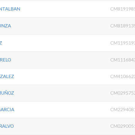
NTALBAN
CM819198
UNZA
CM818913
Z
CM119519
RELO
CM111684
ZALEZ
CM410662
 MUÑOZ
CM029575
GARCIA
CM229408
RALVO
CM029005