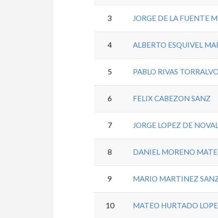
3
JORGE DE LA FUENTE
4
ALBERTO ESQUIVEL MA
5
PABLO RIVAS TORRALV
6
FELIX CABEZON SANZ
7
JORGE LOPEZ DE NOVA
8
DANIEL MORENO MATE
9
MARIO MARTINEZ SAN
10
MATEO HURTADO LOPEZ