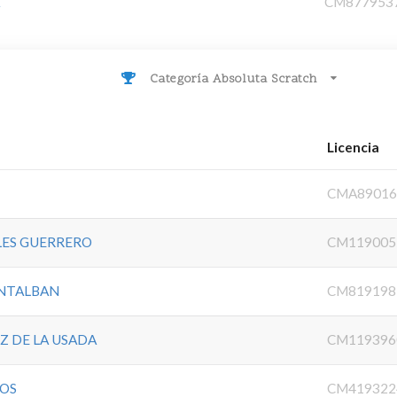
A
CM877953
Categoría Absoluta Scratch
Licencia
CMA89016
LES GUERRERO
CM119005
NTALBAN
CM819198
 DE LA USADA
CM119396
OS
CM419322