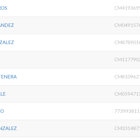
ROS
CM419369
ANDEZ
CM049157
ZALEZ
CM878901
CM117790
TENERA
CM810962
LLE
CM059471
MO
773993811
NZALEZ
CM331487