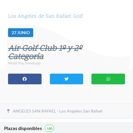
Los Angeles de San Rafael Golf
27
JUNIO
Air Golf Club 1º y 2º
Categoría
Medal Play (Handicap)
ANGELES SAN RAFAEL - Los Angeles San Rafael
Plazas disponibles
100