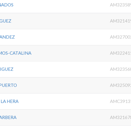
ANADOS
AM32358
IGUEZ
AM32141
NANDEZ
AM32700
MOS-CATALINA
AM32241
ÑIGUEZ
AM32356
 PUERTO
AM32509
 LA HERA
AMC3913
BARBERA
AM32167