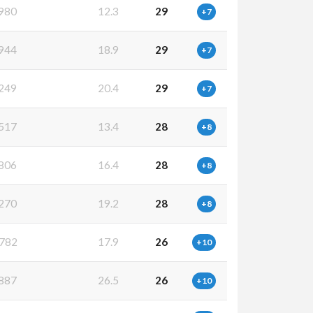
980
12.3
29
+7
944
18.9
29
+7
249
20.4
29
+7
517
13.4
28
+8
806
16.4
28
+8
270
19.2
28
+8
782
17.9
26
+10
887
26.5
26
+10