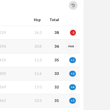
Hcp
Total
219
16.2
38
-2
696
20.8
36
PAR
419
11.3
35
+1
803
15.6
33
+3
569
17.0
32
+4
863
10.3
31
+5