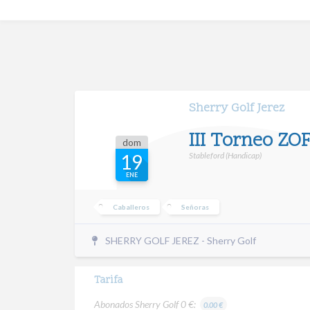
Sherry Golf Jerez
III Torneo ZO
dom
Stableford (Handicap)
19
ENE
Caballeros
Señoras
SHERRY GOLF JEREZ - Sherry Golf
Tarifa
Abonados Sherry Golf 0 €:
0.00 €