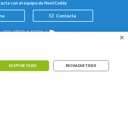
acta con el equipo de NextCaddy
na
Contacta
×
Trabaja con nosotros
ACEPTAR TODO
RECHAZAR TODO
iones
Meteo ©AEMET
Meteo ©DarkSky