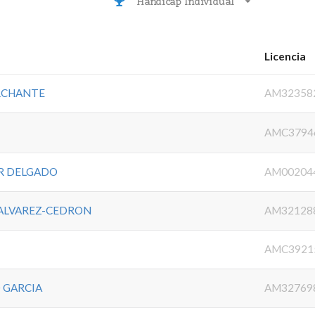
Handicap Individual
Licencia
RCHANTE
AM32358
AMC3794
R DELGADO
AM00204
 ALVAREZ-CEDRON
AM32128
AMC3921
 GARCIA
AM32769