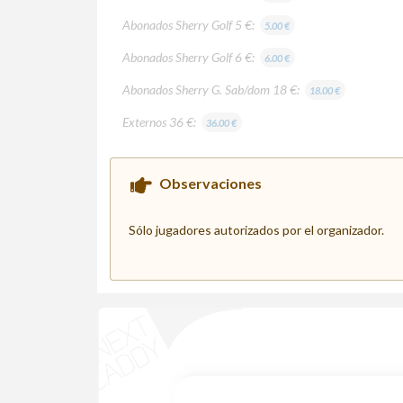
Abonados Sherry Golf 5 €:
5.00 €
Abonados Sherry Golf 6 €:
6.00 €
Abonados Sherry G. Sab/dom 18 €:
18.00 €
Externos 36 €:
36.00 €
Observaciones
Sólo jugadores autorizados por el organizador.