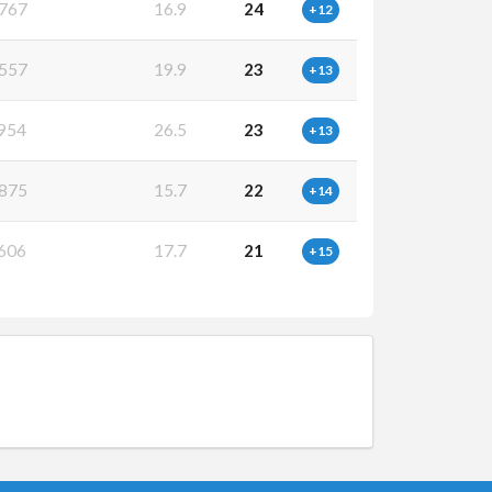
767
16.9
24
+12
557
19.9
23
+13
954
26.5
23
+13
875
15.7
22
+14
606
17.7
21
+15