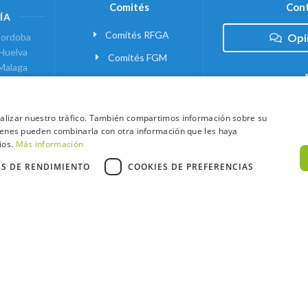
Comités
Cont
ÍA
Comités RFGA
ordoba
Opi
Huelva
Comités FGM
Malaga
ranada
VANTE
analizar nuestro tráfico. También compartimos información sobre su
quienes pueden combinarla con otra información que les haya
 MADRID
ios.
Más información
ES DE RENDIMIENTO
COOKIES DE PREFERENCIAS
xtCaddy
Política de Cookies
Política de Privacidad
Términos y Condic