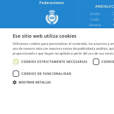
Federaciones
ANDALUC
Sevilla
C
Cadiz
Almeria
Real Federación Andaluza de
Jaen
G
Golf
Ese sitio web utiliza cookies
ÁREA DE LE
Utilizamos cookies para personalizar el contenido, los anuncios y 
Valencia
uso de nuestro sitio con nuestros socios de publicidad y análisis, 
COMUNIDAD DE
proporcionado o que hayan recopilado a partir del uso de sus servic
Federación de Golf de Madrid
Madrid
COOKIES ESTRICTAMENTE NECESARIAS
COOKI
COOKIES DE FUNCIONALIDAD
MOSTRAR DETALLES
2026 ©NextCaddy.
Añade tu Widget Ne