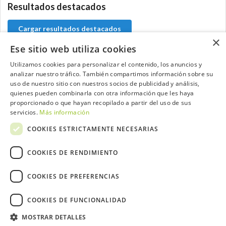
Resultados destacados
Cargar resultados destacados
×
Ese sitio web utiliza cookies
Utilizamos cookies para personalizar el contenido, los anuncios y
analizar nuestro tráfico. También compartimos información sobre su
Contacta con el equipo de NextCaddy
uso de nuestro sitio con nuestros socios de publicidad y análisis,
quienes pueden combinarla con otra información que les haya
Opina
Contacta
proporcionado o que hayan recopilado a partir del uso de sus
servicios.
Más información
COOKIES ESTRICTAMENTE NECESARIAS
COOKIES DE RENDIMIENTO
Trabaja con nosotros
COOKIES DE PREFERENCIAS
COOKIES DE FUNCIONALIDAD
MOSTRAR DETALLES
2026 ©NextCaddy.
Añade tu Widget NextCaddy