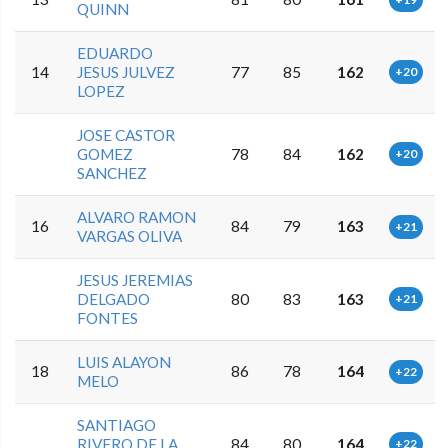
QUINN
EDUARDO
14
JESUS JULVEZ
77
85
162
+20
LOPEZ
JOSE CASTOR
GOMEZ
78
84
162
+20
SANCHEZ
ALVARO RAMON
16
84
79
163
+21
VARGAS OLIVA
JESUS JEREMIAS
DELGADO
80
83
163
+21
FONTES
LUIS ALAYON
18
86
78
164
+22
MELO
SANTIAGO
RIVERO DE LA
84
80
164
+22