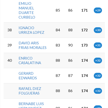
EMILIO
MANUEL
85
86
171
+29
DUARTE
CURBELO
IGNACIO
38
84
88
172
+30
URRIZA LOPEZ
DAVID ARIS
39
83
90
173
+31
FRIAS MORALES
ENRICO
40
88
86
174
+32
CASALATINA
GERARD
87
87
174
+32
EDWARDS
RAFAEL DIEZ
88
86
174
+32
FOLGUERAS
BERNABE LUIS