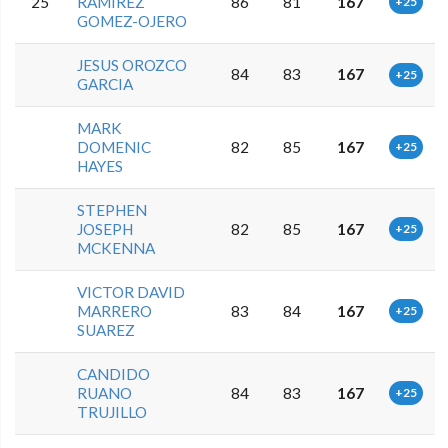
25
RAMIREZ
86
81
167
+25
GOMEZ-OJERO
JESUS OROZCO
84
83
167
+25
GARCIA
MARK
DOMENIC
82
85
167
+25
HAYES
STEPHEN
JOSEPH
82
85
167
+25
MCKENNA
VICTOR DAVID
MARRERO
83
84
167
+25
SUAREZ
CANDIDO
RUANO
84
83
167
+25
TRUJILLO