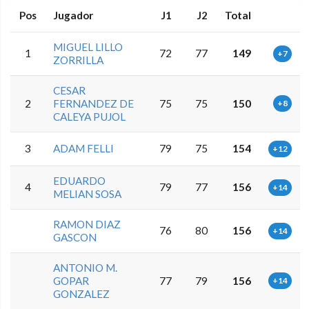
Pos
Jugador
J1
J2
Total
MIGUEL LILLO
1
72
77
149
+7
ZORRILLA
CESAR
2
FERNANDEZ DE
75
75
150
+8
CALEYA PUJOL
3
ADAM FELLI
79
75
154
+12
EDUARDO
4
79
77
156
+14
MELIAN SOSA
RAMON DIAZ
76
80
156
+14
GASCON
ANTONIO M.
GOPAR
77
79
156
+14
GONZALEZ