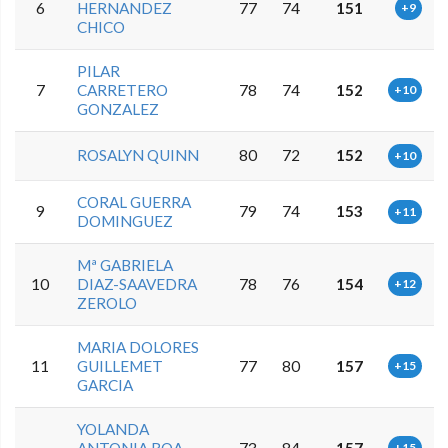
6
HERNANDEZ
77
74
151
+9
CHICO
PILAR
7
CARRETERO
78
74
152
+10
GONZALEZ
ROSALYN QUINN
80
72
152
+10
CORAL GUERRA
9
79
74
153
+11
DOMINGUEZ
Mª GABRIELA
10
DIAZ-SAAVEDRA
78
76
154
+12
ZEROLO
MARIA DOLORES
11
GUILLEMET
77
80
157
+15
GARCIA
YOLANDA
+15