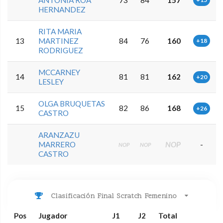
ANTONIA ROA
73
84
157
HERNANDEZ
RITA MARIA
13
MARTINEZ
84
76
160
+18
RODRIGUEZ
MCCARNEY
14
81
81
162
+20
LESLEY
OLGA BRUQUETAS
15
82
86
168
+26
CASTRO
ARANZAZU
MARRERO
NOP
-
NOP
NOP
CASTRO
Clasificación Final Scratch Femenino
Pos
Jugador
J1
J2
Total