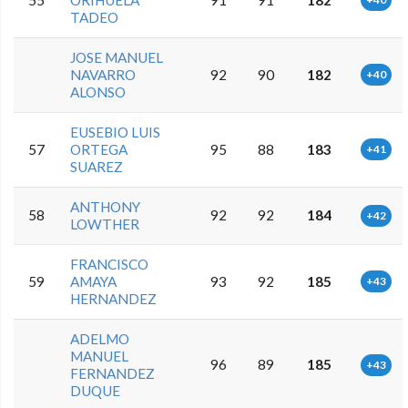
TADEO
JOSE MANUEL
NAVARRO
92
90
182
+40
ALONSO
EUSEBIO LUIS
57
ORTEGA
95
88
183
+41
SUAREZ
ANTHONY
58
92
92
184
+42
LOWTHER
FRANCISCO
59
AMAYA
93
92
185
+43
HERNANDEZ
ADELMO
MANUEL
96
89
185
+43
FERNANDEZ
DUQUE