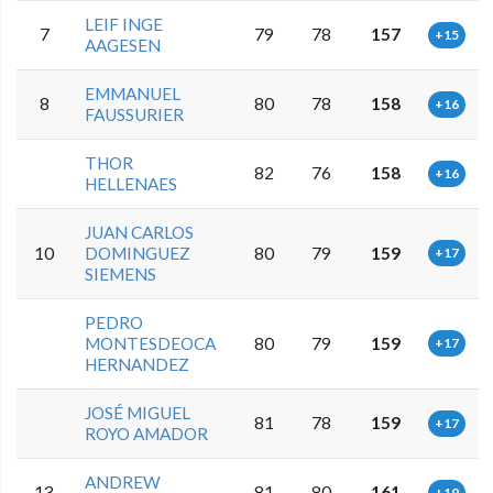
LEIF INGE
7
79
78
157
+15
AAGESEN
EMMANUEL
8
80
78
158
+16
FAUSSURIER
THOR
82
76
158
+16
HELLENAES
JUAN CARLOS
10
DOMINGUEZ
80
79
159
+17
SIEMENS
PEDRO
MONTESDEOCA
80
79
159
+17
HERNANDEZ
JOSÉ MIGUEL
81
78
159
+17
ROYO AMADOR
ANDREW
13
81
80
161
+19