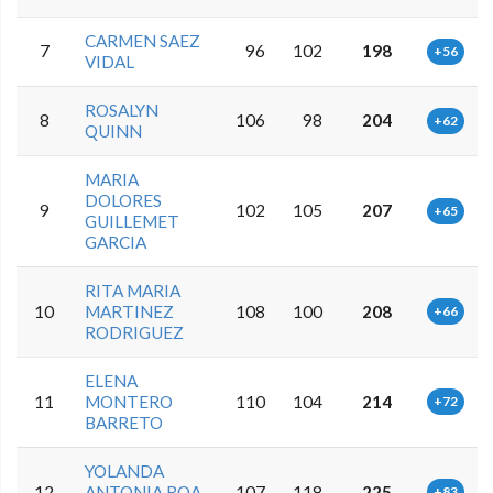
CARMEN SAEZ
7
96
102
198
+56
VIDAL
ROSALYN
8
106
98
204
+62
QUINN
MARIA
DOLORES
9
102
105
207
+65
GUILLEMET
GARCIA
RITA MARIA
10
MARTINEZ
108
100
208
+66
RODRIGUEZ
ELENA
11
MONTERO
110
104
214
+72
BARRETO
YOLANDA
12
ANTONIA ROA
107
118
225
+83