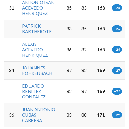
ANTONIO IVAN
31
ACEVEDO
85
83
168
+26
HENRIQUEZ
PATRICK
83
85
168
+26
BARTHEROTE
ALEXIS
ACEVEDO
86
82
168
+26
HENRIQUEZ
JOHANNES
34
87
82
169
+27
FOHRENBACH
EDUARDO
BENITEZ
82
87
169
+27
GONZALEZ
JUAN ANTONIO
36
CUBAS
83
88
171
+29
CABRERA