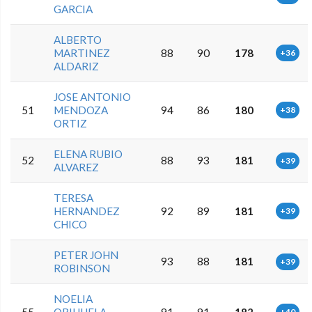
GARCIA
ALBERTO
MARTINEZ
88
90
178
+36
ALDARIZ
JOSE ANTONIO
51
MENDOZA
94
86
180
+38
ORTIZ
ELENA RUBIO
52
88
93
181
+39
ALVAREZ
TERESA
HERNANDEZ
92
89
181
+39
CHICO
PETER JOHN
93
88
181
+39
ROBINSON
NOELIA
55
ORIHUELA
91
91
182
+40