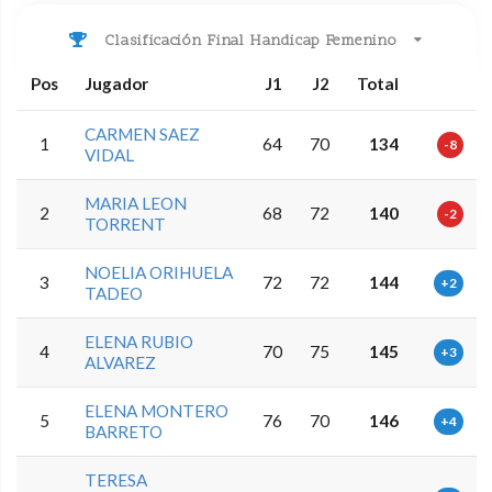
Clasificación Final Handicap Femenino
Pos
Jugador
J1
J2
Total
CARMEN SAEZ
1
64
70
134
-8
VIDAL
MARIA LEON
2
68
72
140
-2
TORRENT
NOELIA ORIHUELA
3
72
72
144
+2
TADEO
ELENA RUBIO
4
70
75
145
+3
ALVAREZ
ELENA MONTERO
5
76
70
146
+4
BARRETO
TERESA