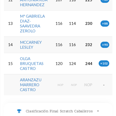
HERNANDEZ
Mª GABRIELA
DIAZ-
13
116
114
230
+88
SAAVEDRA
ZEROLO
MCCARNEY
14
116
116
232
+90
LESLEY
OLGA
15
BRUQUETAS
120
124
244
+102
CASTRO
ARANZAZU
MARRERO
NOP
-
NOP
NOP
CASTRO
Clasificación Final Scratch Caballeros