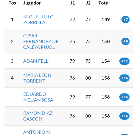
Pos
Jugador
J1
J2
Total
MIGUEL LILLO
1
72
77
149
+7
ZORRILLA
CESAR
2
FERNANDEZ DE
75
75
150
+8
CALEYA PUJOL
3
ADAM FELLI
79
75
154
+12
MARIA LEON
4
76
80
156
+14
TORRENT
EDUARDO
79
77
156
+14
MELIAN SOSA
RAMON DIAZ
76
80
156
+14
GASCON
ANTONIO M.