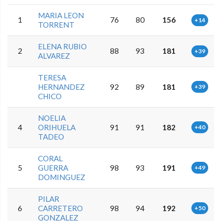
MARIA LEON
1
76
80
156
+14
TORRENT
ELENA RUBIO
2
88
93
181
+39
ALVAREZ
TERESA
HERNANDEZ
92
89
181
+39
CHICO
NOELIA
4
ORIHUELA
91
91
182
+40
TADEO
CORAL
5
GUERRA
98
93
191
+49
DOMINGUEZ
PILAR
6
CARRETERO
98
94
192
+50
GONZALEZ