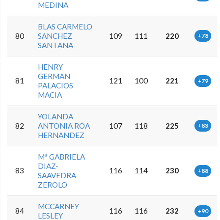
MEDINA
BLAS CARMELO
80
SANCHEZ
109
111
220
+78
SANTANA
HENRY
GERMAN
81
121
100
221
+79
PALACIOS
MACIA
YOLANDA
82
ANTONIA ROA
107
118
225
+83
HERNANDEZ
Mª GABRIELA
DIAZ-
83
116
114
230
+88
SAAVEDRA
ZEROLO
MCCARNEY
84
116
116
232
+90
LESLEY