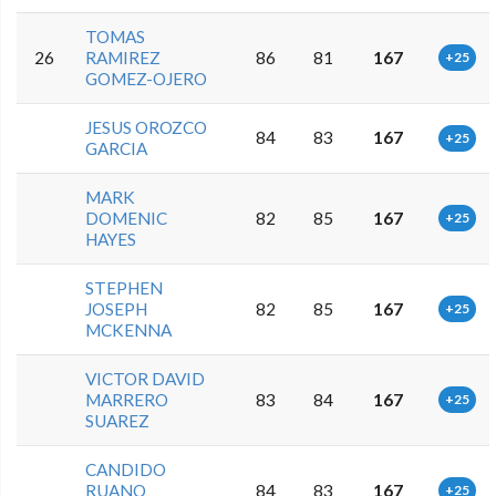
TOMAS
26
RAMIREZ
86
81
167
+25
GOMEZ-OJERO
JESUS OROZCO
84
83
167
+25
GARCIA
MARK
DOMENIC
82
85
167
+25
HAYES
STEPHEN
JOSEPH
82
85
167
+25
MCKENNA
VICTOR DAVID
MARRERO
83
84
167
+25
SUAREZ
CANDIDO
RUANO
84
83
167
+25