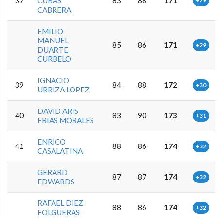
37
CUBAS
83
88
171
+29
CABRERA
EMILIO
MANUEL
85
86
171
+29
DUARTE
CURBELO
IGNACIO
39
84
88
172
+30
URRIZA LOPEZ
DAVID ARIS
40
83
90
173
+31
FRIAS MORALES
ENRICO
41
88
86
174
+32
CASALATINA
GERARD
87
87
174
+32
EDWARDS
RAFAEL DIEZ
88
86
174
+32
FOLGUERAS