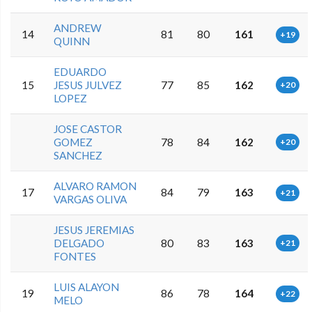
ANDREW
14
81
80
161
+19
QUINN
EDUARDO
15
JESUS JULVEZ
77
85
162
+20
LOPEZ
JOSE CASTOR
GOMEZ
78
84
162
+20
SANCHEZ
ALVARO RAMON
17
84
79
163
+21
VARGAS OLIVA
JESUS JEREMIAS
DELGADO
80
83
163
+21
FONTES
LUIS ALAYON
19
86
78
164
+22
MELO