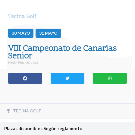
Tecina Golf
30
MAYO
31
MAYO
VIII Campeonato de Canarias
Senior
Medal Play (Scratch)
TECINA GOLF
Plazas disponibles
Según reglamento