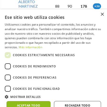
ALBERTO
MARTINEZ
88
90
178
+36
ALDARIZ
×
Ese sitio web utiliza cookies
JOSE ANTONIO
Utilizamos cookies para personalizar el contenido, los anuncios y
50
MENDOZA
94
86
180
+38
analizar nuestro tráfico. También compartimos información sobre su
ORTIZ
uso de nuestro sitio con nuestros socios de publicidad y análisis,
quienes pueden combinarla con otra información que les haya
PETER JOHN
proporcionado o que hayan recopilado a partir del uso de sus
51
93
88
181
+39
ROBINSON
servicios.
Más información
COOKIES ESTRICTAMENTE NECESARIAS
JOSE MANUEL
52
NAVARRO
92
90
182
+40
ALONSO
COOKIES DE RENDIMIENTO
EUSEBIO LUIS
COOKIES DE PREFERENCIAS
53
ORTEGA
95
88
183
+41
SUAREZ
COOKIES DE FUNCIONALIDAD
ANTHONY
MOSTRAR DETALLES
54
92
92
184
+42
LOWTHER
ACEPTAR TODO
RECHAZAR TODO