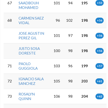
67
SAADBOUH
101
94
195
+53
MOHAMED
CARMEN SAEZ
68
96
102
198
+56
VIDAL
JOSE AGUSTIN
101
97
198
+56
PEREZ GIL
JUSTO SOSA
100
98
198
+56
DORESTE
PAOLO
71
103
96
199
+57
GUGGIOLA
IGNACIO SALA
72
105
98
203
+61
SANCHEZ
ROSALYN
73
106
98
204
+62
QUINN