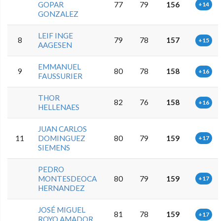
GOPAR
77
79
156
+14
GONZALEZ
LEIF INGE
8
79
78
157
+15
AAGESEN
EMMANUEL
9
80
78
158
+16
FAUSSURIER
THOR
82
76
158
+16
HELLENAES
JUAN CARLOS
11
DOMINGUEZ
80
79
159
+17
SIEMENS
PEDRO
MONTESDEOCA
80
79
159
+17
HERNANDEZ
JOSÉ MIGUEL
81
78
159
+17
ROYO AMADOR