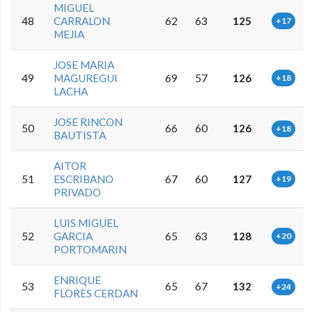
MIGUEL
48
CARRALON
62
63
125
+17
MEJIA
JOSE MARIA
49
MAGUREGUI
69
57
126
+18
LACHA
JOSE RINCON
50
66
60
126
+18
BAUTISTA
AITOR
51
ESCRIBANO
67
60
127
+19
PRIVADO
LUIS MIGUEL
52
GARCIA
65
63
128
+20
PORTOMARIN
ENRIQUE
53
65
67
132
+24
FLORES CERDAN