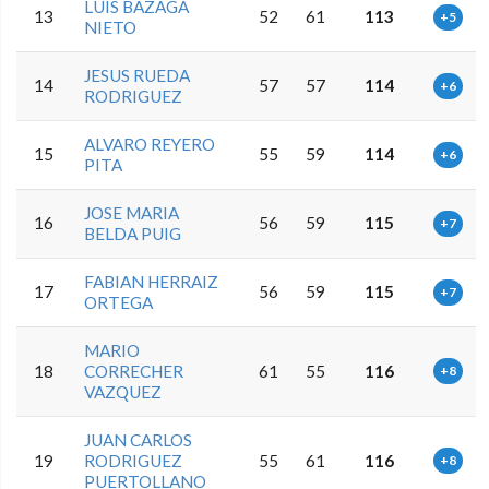
LUIS BAZAGA
13
52
61
113
+5
NIETO
JESUS RUEDA
14
57
57
114
+6
RODRIGUEZ
ALVARO REYERO
15
55
59
114
+6
PITA
JOSE MARIA
16
56
59
115
+7
BELDA PUIG
FABIAN HERRAIZ
17
56
59
115
+7
ORTEGA
MARIO
18
CORRECHER
61
55
116
+8
VAZQUEZ
JUAN CARLOS
19
RODRIGUEZ
55
61
116
+8
PUERTOLLANO