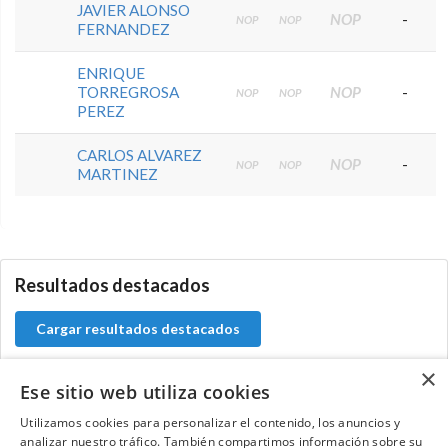
JAVIER ALONSO
NOP
-
NOP
NOP
FERNANDEZ
ENRIQUE
TORREGROSA
NOP
-
NOP
NOP
PEREZ
CARLOS ALVAREZ
NOP
-
NOP
NOP
MARTINEZ
0.0.0
Resultados destacados
Cargar resultados destacados
×
Ese sitio web utiliza cookies
Utilizamos cookies para personalizar el contenido, los anuncios y
Contacta con el equipo de NextCaddy
analizar nuestro tráfico. También compartimos información sobre su