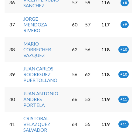
36
57
59
116
+8
SANCHEZ
JORGE
37
MENDOZA
60
57
117
+9
RIVERO
MARIO
38
CORRECHER
62
56
118
+10
VAZQUEZ
JUAN CARLOS
39
RODRIGUEZ
56
62
118
+10
PUERTOLLANO
JUAN ANTONIO
40
ANDRES
66
53
119
+11
PORTELA
CRISTOBAL
41
VELAZQUEZ
64
55
119
+11
SALVADOR