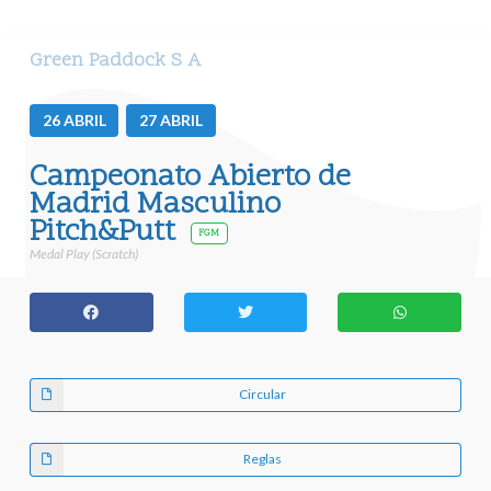
Green Paddock S A
26
ABRIL
27
ABRIL
Campeonato Abierto de
Madrid Masculino
Pitch&Putt
FGM
Medal Play (Scratch)
Circular
Reglas