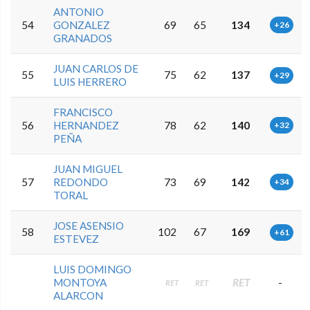
ANTONIO
54
GONZALEZ
69
65
134
+26
GRANADOS
JUAN CARLOS DE
55
75
62
137
+29
LUIS HERRERO
FRANCISCO
56
HERNANDEZ
78
62
140
+32
PEÑA
JUAN MIGUEL
57
REDONDO
73
69
142
+34
TORAL
JOSE ASENSIO
58
102
67
169
+61
ESTEVEZ
LUIS DOMINGO
MONTOYA
RET
-
RET
RET
ALARCON