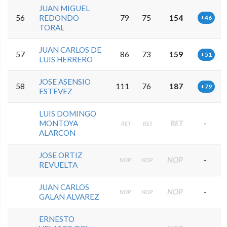
JUAN MIGUEL
56
REDONDO
79
75
154
+46
TORAL
JUAN CARLOS DE
57
86
73
159
+51
LUIS HERRERO
JOSE ASENSIO
58
111
76
187
+79
ESTEVEZ
LUIS DOMINGO
MONTOYA
RET
-
RET
RET
ALARCON
JOSE ORTIZ
NOP
-
NOP
NOP
REVUELTA
JUAN CARLOS
NOP
-
NOP
NOP
GALAN ALVAREZ
ERNESTO