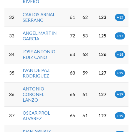
RIVERO
CARLOS ARNAL
32
61
62
123
+15
SERRANO
ANGEL MARTIN
33
72
53
125
+17
GARCIA
JOSE ANTONIO
34
63
63
126
+18
RUIZ CANO
IVAN DE PAZ
35
68
59
127
+19
RODRIGUEZ
ANTONIO
36
CORONEL
66
61
127
+19
LANZO
OSCAR PROL
37
66
61
127
+19
ALVAREZ
IVAN ARNAIZ