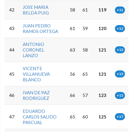
JOSE MARIA
42
58
61
119
+11
BELDA PUIG
JUAN PEDRO
43
61
59
120
+12
RAMOS ORTEGA
ANTONIO
44
CORONEL
63
58
121
+13
LANZO
VICENTE
45
VILLANUEVA
56
65
121
+13
BLANCO
IVAN DE PAZ
46
66
57
123
+15
RODRIGUEZ
EDUARDO
47
CARLOS SALIDO
65
60
125
+17
PASCUAL