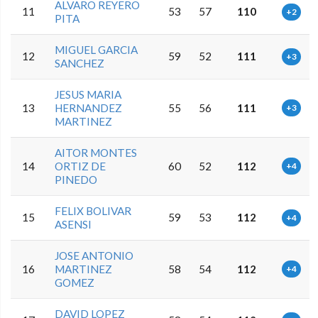
ALVARO REYERO
11
53
57
110
+2
PITA
MIGUEL GARCIA
12
59
52
111
+3
SANCHEZ
JESUS MARIA
13
HERNANDEZ
55
56
111
+3
MARTINEZ
AITOR MONTES
14
ORTIZ DE
60
52
112
+4
PINEDO
FELIX BOLIVAR
15
59
53
112
+4
ASENSI
JOSE ANTONIO
16
MARTINEZ
58
54
112
+4
GOMEZ
DAVID LOPEZ