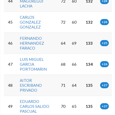
44
MAGUREGUI
72
60
132
+24
LACHA
CARLOS
45
GONZALEZ
72
60
132
+24
GONZALEZ
FERNANDO
46
HERNANDEZ
64
69
133
+25
FARACO
LUIS MIGUEL
47
GARCIA
68
66
134
+26
PORTOMARIN
AITOR
48
ESCRIBANO
71
64
135
+27
PRIVADO
EDUARDO
49
CARLOS SALIDO
70
65
135
+27
PASCUAL