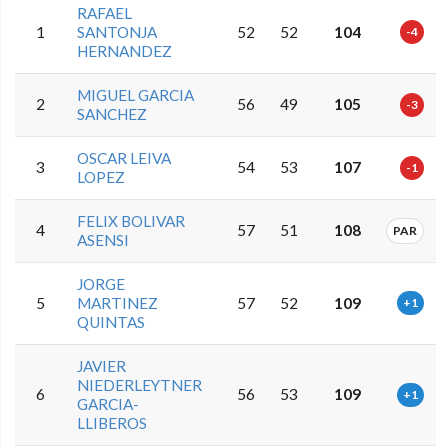
RAFAEL
1
SANTONJA
52
52
104
-4
HERNANDEZ
MIGUEL GARCIA
2
56
49
105
-3
SANCHEZ
OSCAR LEIVA
3
54
53
107
-1
LOPEZ
FELIX BOLIVAR
4
57
51
108
PAR
ASENSI
JORGE
5
MARTINEZ
57
52
109
+1
QUINTAS
JAVIER
NIEDERLEYTNER
6
56
53
109
+1
GARCIA-
LLIBEROS