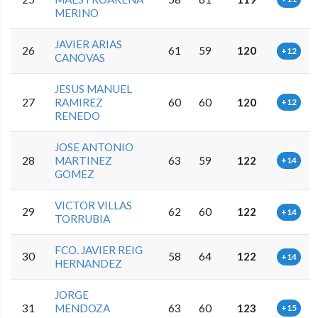
MERINO
JAVIER ARIAS
26
61
59
120
+12
CANOVAS
JESUS MANUEL
27
RAMIREZ
60
60
120
+12
RENEDO
JOSE ANTONIO
28
MARTINEZ
63
59
122
+14
GOMEZ
VICTOR VILLAS
29
62
60
122
+14
TORRUBIA
FCO. JAVIER REIG
30
58
64
122
+14
HERNANDEZ
JORGE
31
MENDOZA
63
60
123
+15