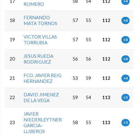
17
58
54
112
+4
ROMERO
FERNANDO
18
57
55
112
+4
MATA TORNOS
VICTOR VILLAS
19
57
55
112
+4
TORRUBIA
JESUS RUEDA
20
56
56
112
+4
RODRIGUEZ
FCO. JAVIER REIG
21
53
59
112
+4
HERNANDEZ
DAVID JIMENEZ
22
59
54
113
+5
DE LA VEGA
JAVIER
NIEDERLEYTNER
23
58
55
113
+5
GARCIA-
LLIBEROS