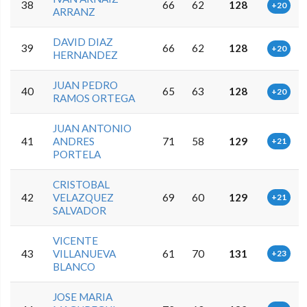
38
66
62
128
+20
ARRANZ
DAVID DIAZ
39
66
62
128
+20
HERNANDEZ
JUAN PEDRO
40
65
63
128
+20
RAMOS ORTEGA
JUAN ANTONIO
41
ANDRES
71
58
129
+21
PORTELA
CRISTOBAL
42
VELAZQUEZ
69
60
129
+21
SALVADOR
VICENTE
43
VILLANUEVA
61
70
131
+23
BLANCO
JOSE MARIA