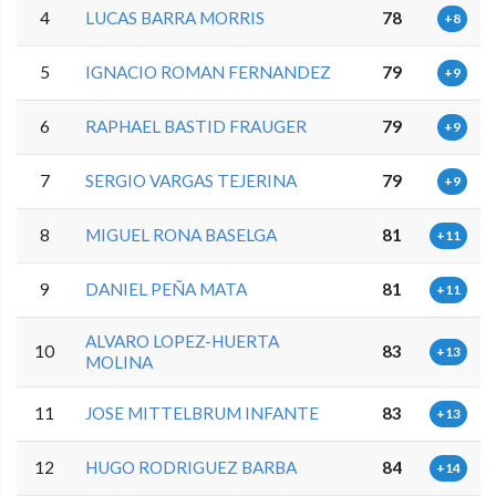
4
LUCAS BARRA MORRIS
78
+8
5
IGNACIO ROMAN FERNANDEZ
79
+9
6
RAPHAEL BASTID FRAUGER
79
+9
7
SERGIO VARGAS TEJERINA
79
+9
8
MIGUEL RONA BASELGA
81
+11
9
DANIEL PEÑA MATA
81
+11
ALVARO LOPEZ-HUERTA
10
83
+13
MOLINA
11
JOSE MITTELBRUM INFANTE
83
+13
12
HUGO RODRIGUEZ BARBA
84
+14