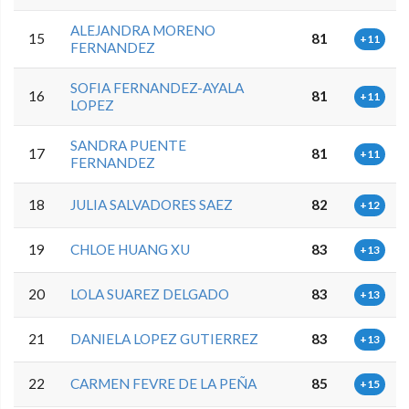
ALEJANDRA MORENO
15
81
+11
FERNANDEZ
SOFIA FERNANDEZ-AYALA
16
81
+11
LOPEZ
SANDRA PUENTE
17
81
+11
FERNANDEZ
18
JULIA SALVADORES SAEZ
82
+12
19
CHLOE HUANG XU
83
+13
20
LOLA SUAREZ DELGADO
83
+13
21
DANIELA LOPEZ GUTIERREZ
83
+13
22
CARMEN FEVRE DE LA PEÑA
85
+15