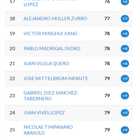
17
76
+6
LOPEZ
18
ALEJANDRO MULLER ZURRO
77
+7
19
VICTOR MINGHUI JIANG
78
+8
20
PABLO MADRIGAL ISIDRO
78
+8
21
JUAN VILELA QUERO
78
+8
22
JOSE MITTELBRUM INFANTE
79
+9
GABRIEL DIEZ SANCHEZ-
23
79
+9
TABERNERO
24
JUAN VIVES LOPEZ
79
+9
NICOLAS TIMPANARO
25
79
+9
ABASOLO