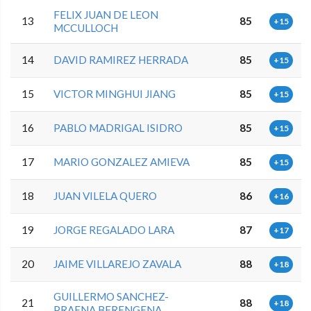
FELIX JUAN DE LEON
13
85
+15
MCCULLOCH
14
DAVID RAMIREZ HERRADA
85
+15
15
VICTOR MINGHUI JIANG
85
+15
16
PABLO MADRIGAL ISIDRO
85
+15
17
MARIO GONZALEZ AMIEVA
85
+15
18
JUAN VILELA QUERO
86
+16
19
JORGE REGALADO LARA
87
+17
20
JAIME VILLAREJO ZAVALA
88
+18
GUILLERMO SANCHEZ-
21
88
+18
PRAENA BERENGENA