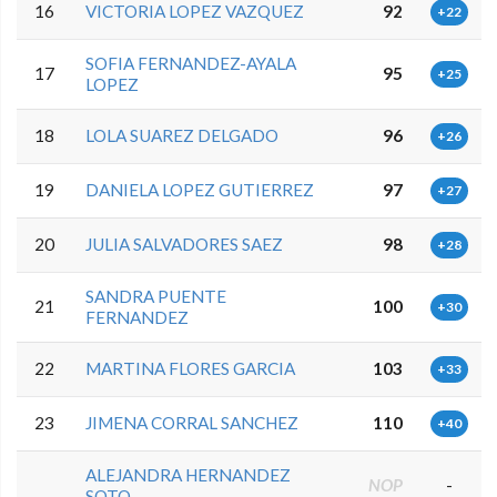
16
VICTORIA LOPEZ VAZQUEZ
92
+22
SOFIA FERNANDEZ-AYALA
17
95
+25
LOPEZ
18
LOLA SUAREZ DELGADO
96
+26
19
DANIELA LOPEZ GUTIERREZ
97
+27
20
JULIA SALVADORES SAEZ
98
+28
SANDRA PUENTE
21
100
+30
FERNANDEZ
22
MARTINA FLORES GARCIA
103
+33
23
JIMENA CORRAL SANCHEZ
110
+40
ALEJANDRA HERNANDEZ
NOP
-
SOTO