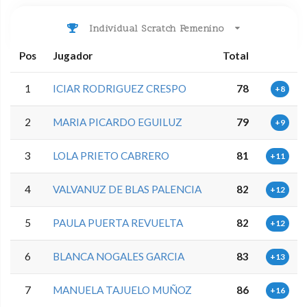
Individual Scratch Femenino
Pos
Jugador
Total
1
ICIAR RODRIGUEZ CRESPO
78
+8
2
MARIA PICARDO EGUILUZ
79
+9
3
LOLA PRIETO CABRERO
81
+11
4
VALVANUZ DE BLAS PALENCIA
82
+12
5
PAULA PUERTA REVUELTA
82
+12
6
BLANCA NOGALES GARCIA
83
+13
7
MANUELA TAJUELO MUÑOZ
86
+16