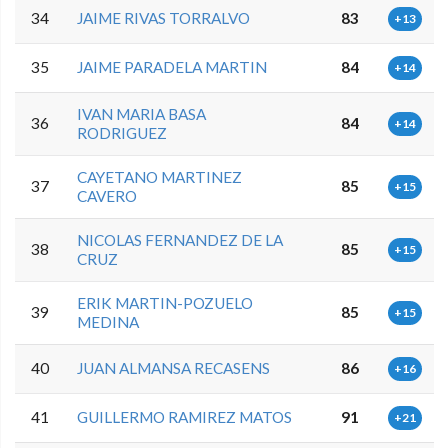
34
JAIME RIVAS TORRALVO
83
+13
35
JAIME PARADELA MARTIN
84
+14
IVAN MARIA BASA
36
84
+14
RODRIGUEZ
CAYETANO MARTINEZ
37
85
+15
CAVERO
NICOLAS FERNANDEZ DE LA
38
85
+15
CRUZ
ERIK MARTIN-POZUELO
39
85
+15
MEDINA
40
JUAN ALMANSA RECASENS
86
+16
41
GUILLERMO RAMIREZ MATOS
91
+21