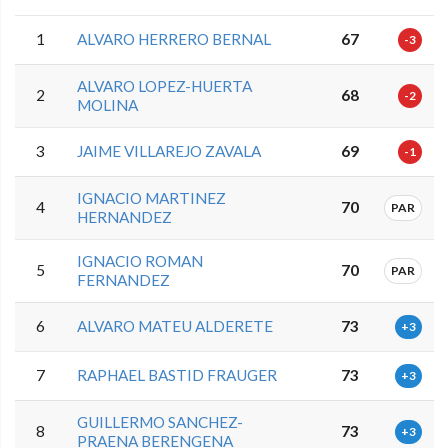
1
ALVARO HERRERO BERNAL
67
-3
ALVARO LOPEZ-HUERTA
2
68
-2
MOLINA
3
JAIME VILLAREJO ZAVALA
69
-1
IGNACIO MARTINEZ
4
70
PAR
HERNANDEZ
IGNACIO ROMAN
5
70
PAR
FERNANDEZ
6
ALVARO MATEU ALDERETE
73
+3
7
RAPHAEL BASTID FRAUGER
73
+3
GUILLERMO SANCHEZ-
8
73
+3
PRAENA BERENGENA