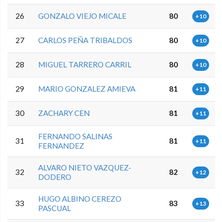
26
GONZALO VIEJO MICALE
80
+10
27
CARLOS PEÑA TRIBALDOS
80
+10
28
MIGUEL TARRERO CARRIL
80
+10
29
MARIO GONZALEZ AMIEVA
81
+11
30
ZACHARY CEN
81
+11
FERNANDO SALINAS
31
81
+11
FERNANDEZ
ALVARO NIETO VAZQUEZ-
32
82
+12
DODERO
HUGO ALBINO CEREZO
33
83
+13
PASCUAL