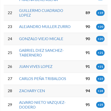
GUILLERMO CUADRADO
22
89
+19
LOPEZ
23
ALEJANDRO MULLER ZURRO
90
+20
24
GONZALO VIEJO MICALE
90
+20
GABRIEL DIEZ SANCHEZ-
25
91
+21
TABERNERO
26
JUAN VIVES LOPEZ
91
+21
27
CARLOS PEÑA TRIBALDOS
93
+23
28
ZACHARY CEN
94
+24
ALVARO NIETO VAZQUEZ-
29
95
+25
DODERO