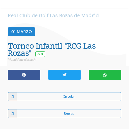
Real Club de Golf Las Rozas de Madrid
01
MARZO
Torneo Infantil "RCG Las
Rozas"
FGM
Medal Play (Scratch)
Circular
Reglas