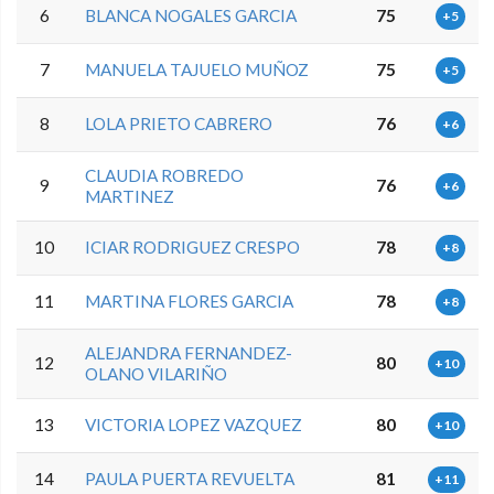
6
BLANCA NOGALES GARCIA
75
+5
7
MANUELA TAJUELO MUÑOZ
75
+5
8
LOLA PRIETO CABRERO
76
+6
CLAUDIA ROBREDO
9
76
+6
MARTINEZ
10
ICIAR RODRIGUEZ CRESPO
78
+8
11
MARTINA FLORES GARCIA
78
+8
ALEJANDRA FERNANDEZ-
12
80
+10
OLANO VILARIÑO
13
VICTORIA LOPEZ VAZQUEZ
80
+10
14
PAULA PUERTA REVUELTA
81
+11