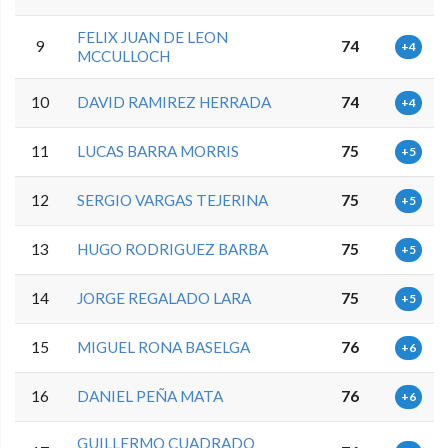
FELIX JUAN DE LEON
9
74
+4
MCCULLOCH
10
DAVID RAMIREZ HERRADA
74
+4
11
LUCAS BARRA MORRIS
75
+5
12
SERGIO VARGAS TEJERINA
75
+5
13
HUGO RODRIGUEZ BARBA
75
+5
14
JORGE REGALADO LARA
75
+5
15
MIGUEL RONA BASELGA
76
+6
16
DANIEL PEÑA MATA
76
+6
GUILLERMO CUADRADO