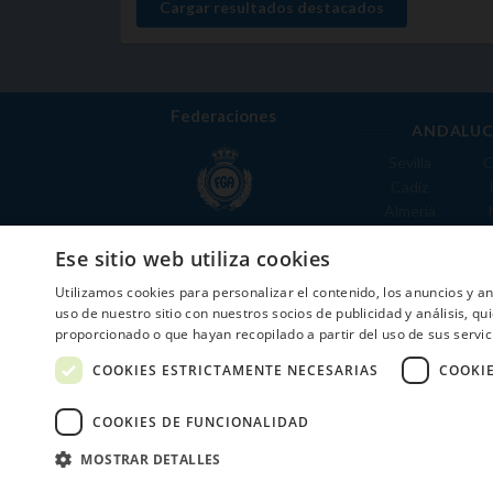
Cargar resultados destacados
Federaciones
ANDALUC
Sevilla
C
Cadiz
Almeria
Real Federación Andaluza de
Jaen
G
Golf
Ese sitio web utiliza cookies
ÁREA DE LE
Utilizamos cookies para personalizar el contenido, los anuncios y 
Valencia
uso de nuestro sitio con nuestros socios de publicidad y análisis, 
COMUNIDAD DE
proporcionado o que hayan recopilado a partir del uso de sus servic
Federación de Golf de Madrid
Madrid
COOKIES ESTRICTAMENTE NECESARIAS
COOKI
COOKIES DE FUNCIONALIDAD
MOSTRAR DETALLES
2026 ©NextCaddy.
Añade tu Widget Ne