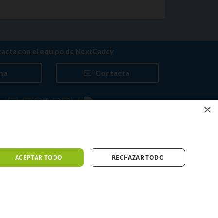
acta con el equipo de NextCaddy
na
Contacta
×
Trabaja con nosotros
ACEPTAR TODO
RECHAZAR TODO
iones
Meteo ©AEMET
Meteo ©DarkSky