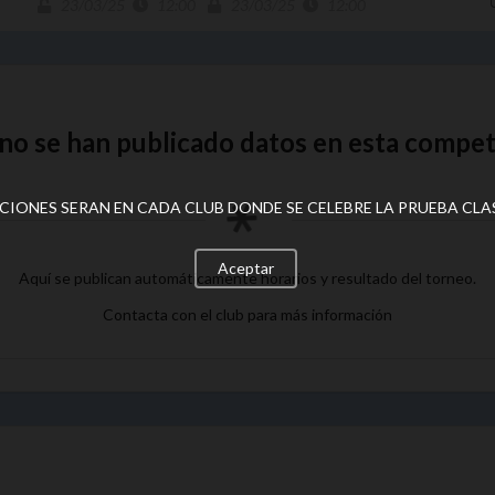
23/03/25
12:00
23/03/25
12:00
no se han publicado datos en esta compet
PCIONES SERAN EN CADA CLUB DONDE SE CELEBRE LA PRUEBA CLA
Aceptar
Aquí se publican automáticamente horarios y resultado del torneo.
Contacta con el club para más información