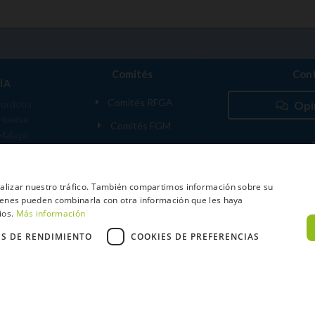
Comités
Cont
ÍA
Comités RFGA
ordoba
Opi
Huelva
Comités FGM
Malaga
ranada
VANTE
analizar nuestro tráfico. También compartimos información sobre su
quienes pueden combinarla con otra información que les haya
 MADRID
ios.
Más información
ES DE RENDIMIENTO
COOKIES DE PREFERENCIAS
xtCaddy
Política de Cookies
Política de Privacidad
Términos y Condic