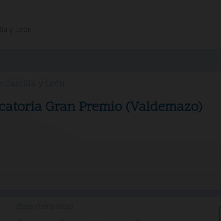
lla y León
 Castilla y León
icatoria Gran Premio (Valdemazo)
Plazo (hora local)