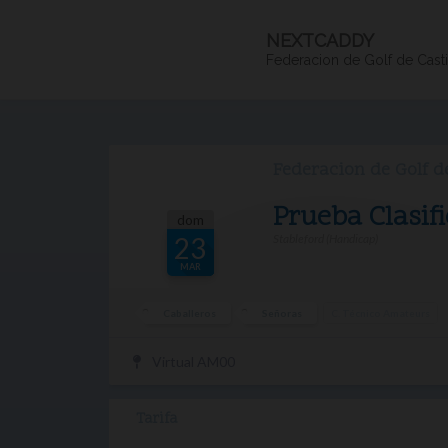
NEXTCADDY
Federacion de Golf de Casti
Federacion de Golf de
Prueba Clasif
dom
Stableford (Handicap)
23
MAR
Caballeros
Señoras
C. Técnico Amateurs
Virtual AM00
Tarifa