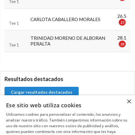
Tee 1
26.5
CARLOTA CABALLERO MORALES
27
Tee 1
28.1
TRINIDAD MORENO DE ALBORAN
PERALTA
29
Tee 1
0.0.0
Resultados destacados
Cargar resultados destacados
×
Ese sitio web utiliza cookies
Utilizamos cookies para personalizar el contenido, los anuncios y
analizar nuestro tráfico. También compartimos información sobre su
Contacta con el equipo de NextCaddy
uso de nuestro sitio con nuestros socios de publicidad y análisis,
quienes pueden combinarla con otra información que les haya