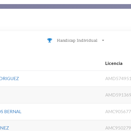
Handicap Individual
Licencia
DRIGUEZ
AMD57495
AMD59136
S BERNAL
AMC905677
INEZ
AMC950279