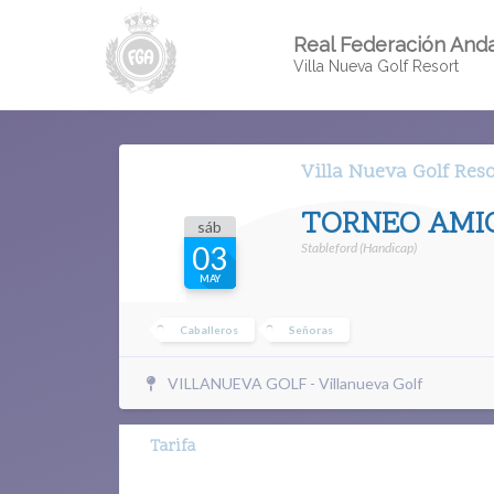
Real Federación Anda
Villa Nueva Golf Resort
Villa Nueva Golf Res
TORNEO AMIG
sáb
Stableford (Handicap)
03
MAY
Caballeros
Señoras
VILLANUEVA GOLF - Villanueva Golf
Tarifa