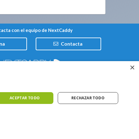
acta con el equipo de NextCaddy
na
Contacta
×
Trabaja con nosotros
ACEPTAR TODO
RECHAZAR TODO
iones
Meteo ©AEMET
Meteo ©DarkSky