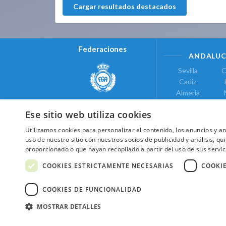
Cargar resultados destacados
Federaciones
ANDALUC
Sevilla
C
Cadiz
Almeria
Real Federación Andaluza de
Jaen
G
Golf
Ese sitio web utiliza cookies
ÁREA DE LE
Utilizamos cookies para personalizar el contenido, los anuncios y 
Valencia
uso de nuestro sitio con nuestros socios de publicidad y análisis, 
COMUNIDAD DE
proporcionado o que hayan recopilado a partir del uso de sus servic
Federación de Golf de Madrid
Madrid
COOKIES ESTRICTAMENTE NECESARIAS
COOKI
COOKIES DE FUNCIONALIDAD
MOSTRAR DETALLES
2026 ©NextCaddy.
Añade tu Widget Ne