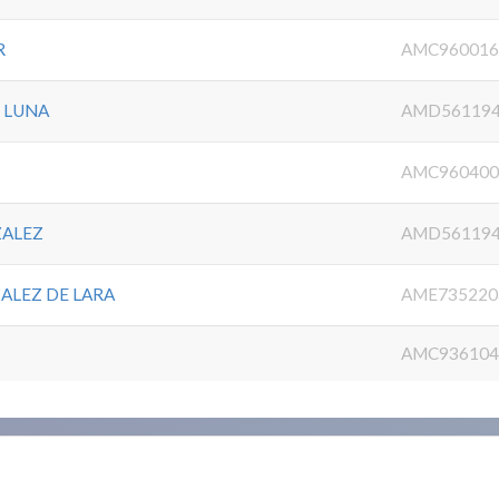
R
AMC960016
 LUNA
AMD56119
AMC960400
ZALEZ
AMD56119
ALEZ DE LARA
AME735220
AMC936104