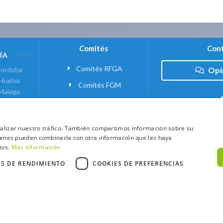
Comités
Cont
ÍA
Comités RFGA
ordoba
Opi
Huelva
Comités FGM
Malaga
ranada
VANTE
analizar nuestro tráfico. También compartimos información sobre su
quienes pueden combinarla con otra información que les haya
 MADRID
ios.
Más información
ES DE RENDIMIENTO
COOKIES DE PREFERENCIAS
xtCaddy
Política de Cookies
Política de Privacidad
Términos y Condic