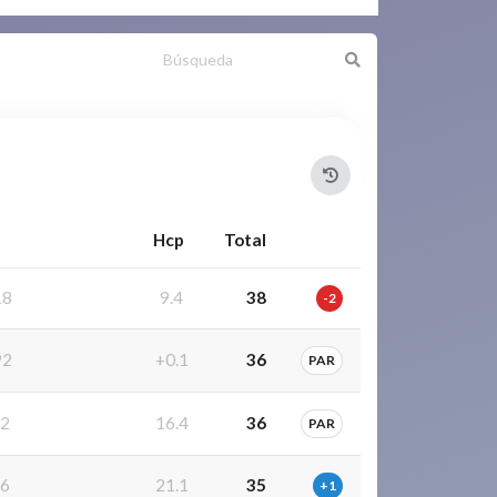
Hcp
Total
18
9.4
38
-2
92
+0.1
36
PAR
2
16.4
36
PAR
6
21.1
35
+1