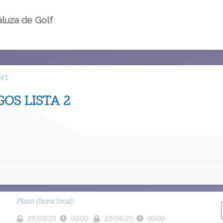
luza de Golf
ort
OS LISTA 2
Plazo (hora local)
29/03/25
00:00
22/04/25
00:00