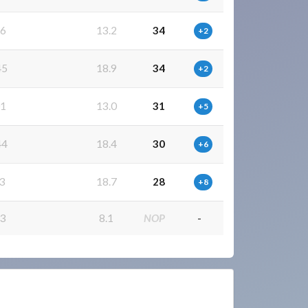
6
13.2
34
+2
45
18.9
34
+2
1
13.0
31
+5
44
18.4
30
+6
3
18.7
28
+8
3
8.1
NOP
-