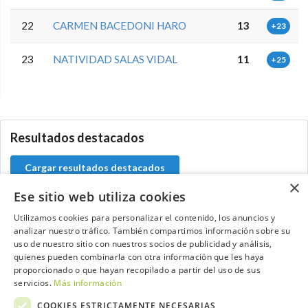
22
CARMEN BACEDONI HARO
13
+23
23
NATIVIDAD SALAS VIDAL
11
+25
0.0.0
Resultados destacados
Cargar resultados destacados
×
Ese sitio web utiliza cookies
Utilizamos cookies para personalizar el contenido, los anuncios y
analizar nuestro tráfico. También compartimos información sobre su
Contacta con el equipo de NextCaddy
uso de nuestro sitio con nuestros socios de publicidad y análisis,
quienes pueden combinarla con otra información que les haya
Opina
Contacta
proporcionado o que hayan recopilado a partir del uso de sus
servicios.
Más información
COOKIES ESTRICTAMENTE NECESARIAS