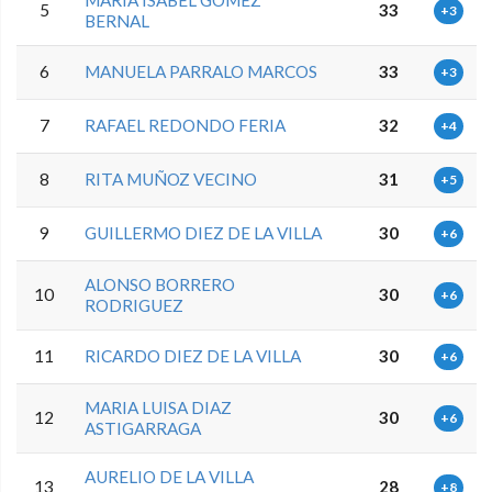
MARIA ISABEL GOMEZ
5
33
+3
BERNAL
6
MANUELA PARRALO MARCOS
33
+3
7
RAFAEL REDONDO FERIA
32
+4
8
RITA MUÑOZ VECINO
31
+5
9
GUILLERMO DIEZ DE LA VILLA
30
+6
ALONSO BORRERO
10
30
+6
RODRIGUEZ
11
RICARDO DIEZ DE LA VILLA
30
+6
MARIA LUISA DIAZ
12
30
+6
ASTIGARRAGA
AURELIO DE LA VILLA
13
28
+8