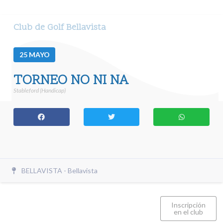
Club de Golf Bellavista
25
MAYO
TORNEO NO NI NA
Stableford (Handicap)
BELLAVISTA - Bellavista
Inscripción
en el club