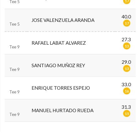
17
Tee 5
40.0
JOSE VALENZUELA ARANDA
17
Tee 5
27.3
RAFAEL LABAT ALVAREZ
13
Tee 9
29.0
SANTIAGO MUÑOZ REY
13
Tee 9
33.0
ENRIQUE TORRES ESPEJO
16
Tee 9
31.3
MANUEL HURTADO RUEDA
15
Tee 9
0.0.0