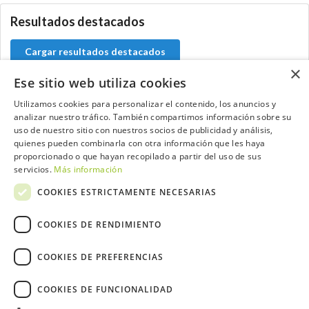
Resultados destacados
Cargar resultados destacados
×
Ese sitio web utiliza cookies
Utilizamos cookies para personalizar el contenido, los anuncios y
analizar nuestro tráfico. También compartimos información sobre su
Contacta con el equipo de NextCaddy
uso de nuestro sitio con nuestros socios de publicidad y análisis,
quienes pueden combinarla con otra información que les haya
Opina
Contacta
proporcionado o que hayan recopilado a partir del uso de sus
servicios.
Más información
COOKIES ESTRICTAMENTE NECESARIAS
COOKIES DE RENDIMIENTO
Trabaja con nosotros
COOKIES DE PREFERENCIAS
COOKIES DE FUNCIONALIDAD