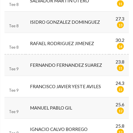
SALVADOR MARTIN OTERO
11
Tee 8
27.3
ISIDRO GONZALEZ DOMINGUEZ
13
Tee 8
30.2
RAFAEL RODRIGUEZ JIMENEZ
14
Tee 8
23.8
FERNANDO FERNANDEZ SUAREZ
11
Tee 9
24.3
FRANCISCO JAVIER YESTE AVILES
11
Tee 9
25.6
MANUEL PABLO GIL
12
Tee 9
25.8
IGNACIO CALVO BORREGO
12