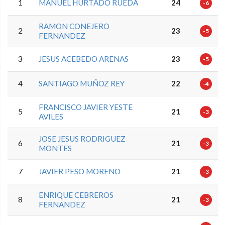
1
MANUEL HURTADO RUEDA
24
-6
RAMON CONEJERO
2
23
-5
FERNANDEZ
3
JESUS ACEBEDO ARENAS
23
-5
4
SANTIAGO MUÑOZ REY
22
-4
FRANCISCO JAVIER YESTE
5
21
-3
AVILES
JOSE JESUS RODRIGUEZ
6
21
-3
MONTES
7
JAVIER PESO MORENO
21
-3
ENRIQUE CEBREROS
8
21
-3
FERNANDEZ