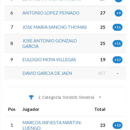
6
ANTONIO LOPEZ PEINADO
27
+9
7
JOSE MARIA SANCHO THOMAS
25
+11
JOSE ANTONIO GONZALO
8
25
+11
GARCIA
9
EULOGIO MOYA VILLEGAS
19
+17
DAVID GARCIA DE JAEN
RET
-
2 Categoria Scratch General
Pos
Jugador
Total
MARCOS INFIESTA MARTIN-
1
23
+13
LUENGO