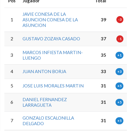
Pos
Jugador
Total
JAVIE CONESA DE LA
1
ASUNCION CONESA DE LA
39
-3
ASUNCION
2
GUSTAVO ZOZAYA CASADO
37
-1
MARCOS INFIESTA MARTIN-
3
35
+1
LUENGO
4
JUAN ANTON BORJA
33
+3
5
JOSE LUIS MORALES MARTIN
31
+5
DANIEL FERNANDEZ
6
31
+5
LARRAGUETA
GONZALO ESCALONILLA
7
31
+5
DELGADO