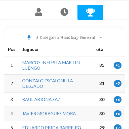
2 Categoria Handicap General
Pos
Jugador
Total
MARCOS INFIESTA MARTIN-
1
35
+1
LUENGO
GONZALO ESCALONILLA
2
31
+5
DELGADO
3
RAUL ARJONA SAZ
30
+6
4
JAVIER MORAGUES MORA
30
+6
5
EDUARDO PRIDA BARREIRO
29
+7