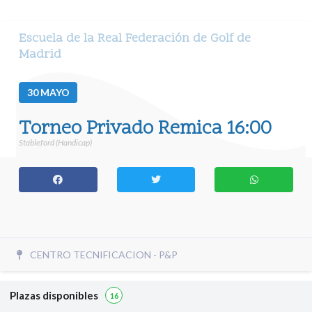
Escuela de la Real Federación de Golf de
Madrid
30
MAYO
Torneo Privado Remica 16:00
Stableford (Handicap)
CENTRO TECNIFICACION - P&P
Plazas disponibles
16