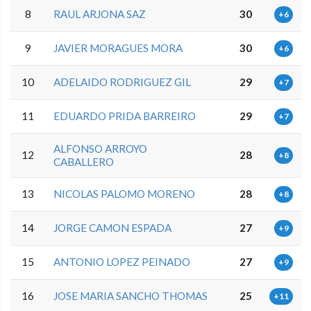
8
RAUL ARJONA SAZ
30
+6
9
JAVIER MORAGUES MORA
30
+6
10
ADELAIDO RODRIGUEZ GIL
29
+7
11
EDUARDO PRIDA BARREIRO
29
+7
ALFONSO ARROYO
12
28
+8
CABALLERO
13
NICOLAS PALOMO MORENO
28
+8
14
JORGE CAMON ESPADA
27
+9
15
ANTONIO LOPEZ PEINADO
27
+9
16
JOSE MARIA SANCHO THOMAS
25
+11