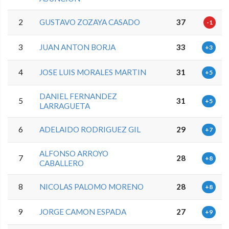
2
GUSTAVO ZOZAYA CASADO
37
-1
3
JUAN ANTON BORJA
33
+3
4
JOSE LUIS MORALES MARTIN
31
+5
DANIEL FERNANDEZ
5
31
+5
LARRAGUETA
6
ADELAIDO RODRIGUEZ GIL
29
+7
ALFONSO ARROYO
7
28
+8
CABALLERO
8
NICOLAS PALOMO MORENO
28
+8
9
JORGE CAMON ESPADA
27
+9