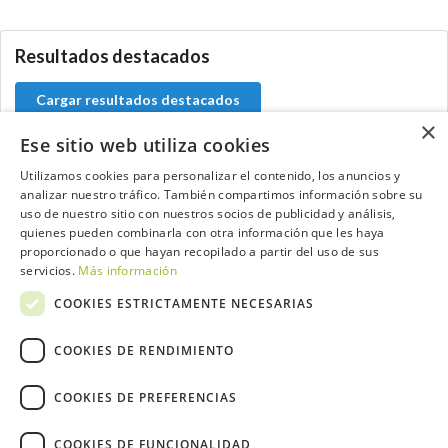
Resultados destacados
Cargar resultados destacados
×
Ese sitio web utiliza cookies
Utilizamos cookies para personalizar el contenido, los anuncios y
analizar nuestro tráfico. También compartimos información sobre su
Contacta con el equipo de NextCaddy
uso de nuestro sitio con nuestros socios de publicidad y análisis,
quienes pueden combinarla con otra información que les haya
Opina
Contacta
proporcionado o que hayan recopilado a partir del uso de sus
servicios.
Más información
COOKIES ESTRICTAMENTE NECESARIAS
COOKIES DE RENDIMIENTO
Trabaja con nosotros
COOKIES DE PREFERENCIAS
COOKIES DE FUNCIONALIDAD