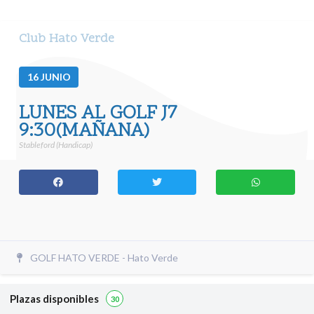
Club Hato Verde
16
JUNIO
LUNES AL GOLF J7
9:30(MAÑANA)
Stableford (Handicap)
GOLF HATO VERDE - Hato Verde
Plazas disponibles
30