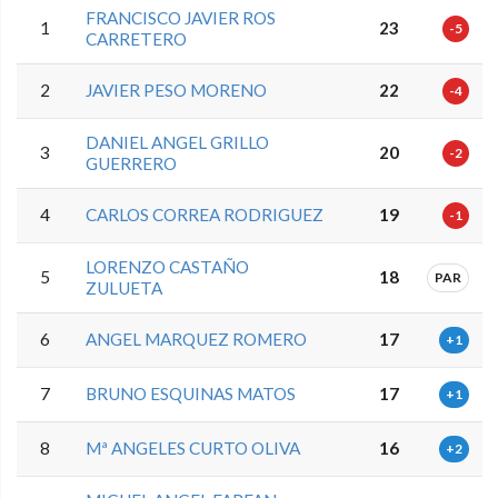
FRANCISCO JAVIER ROS
1
23
-5
CARRETERO
2
JAVIER PESO MORENO
22
-4
DANIEL ANGEL GRILLO
3
20
-2
GUERRERO
4
CARLOS CORREA RODRIGUEZ
19
-1
LORENZO CASTAÑO
5
18
PAR
ZULUETA
6
ANGEL MARQUEZ ROMERO
17
+1
7
BRUNO ESQUINAS MATOS
17
+1
8
Mª ANGELES CURTO OLIVA
16
+2