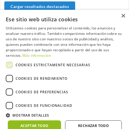
Cargar resultados destacados
×
Ese sitio web utiliza cookies
Utilizamos cookies para personalizar el contenido, los anuncios y
analizar nuestro tráfico. También compartimos información sobre su
Contacta con el equipo de NextCaddy
uso de nuestro sitio con nuestros socios de publicidad y análisis,
quienes pueden combinarla con otra información que les haya
Opina
Contacta
proporcionado o que hayan recopilado a partir del uso de sus
servicios.
Más información
COOKIES ESTRICTAMENTE NECESARIAS
COOKIES DE RENDIMIENTO
Trabaja con nosotros
COOKIES DE PREFERENCIAS
COOKIES DE FUNCIONALIDAD
MOSTRAR DETALLES
2026 ©NextCaddy.
Añade tu Widget NextCaddy
Política de Cookies
Política de Privacidad
ACEPTAR TODO
RECHAZAR TODO
Términos y Condiciones
Meteo ©AEMET
Meteo ©DarkSky