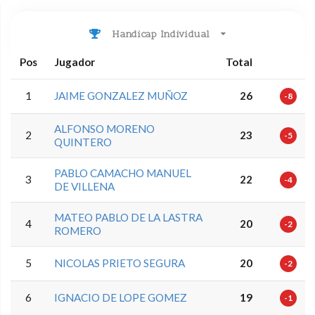
Handicap Individual
Pos
Jugador
Total
1
JAIME GONZALEZ MUÑOZ
26
-8
ALFONSO MORENO
2
23
-5
QUINTERO
PABLO CAMACHO MANUEL
3
22
-4
DE VILLENA
MATEO PABLO DE LA LASTRA
4
20
-2
ROMERO
5
NICOLAS PRIETO SEGURA
20
-2
6
IGNACIO DE LOPE GOMEZ
19
-1