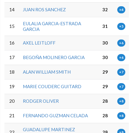
14
JUAN ROS SANCHEZ
32
+4
EULALIA GARCIA-ESTRADA
15
31
+5
GARCIA
16
AXEL LEITLOFF
30
+6
17
BEGOÑA MOLINERO GARCIA
30
+6
18
ALAN WILLIAM SMITH
29
+7
19
MARIE COUDERC GUITARD
29
+7
20
RODGER OLIVER
28
+8
21
FERNANDO GUZMAN CELADA
28
+8
GUADALUPE MARTINEZ
22
28
+8