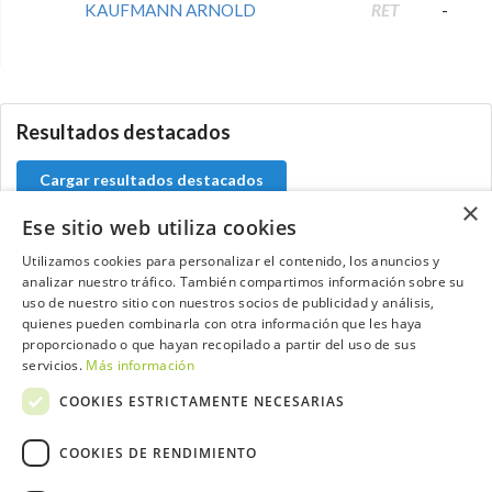
KAUFMANN ARNOLD
RET
-
0.0.0
Resultados destacados
Cargar resultados destacados
×
Ese sitio web utiliza cookies
Utilizamos cookies para personalizar el contenido, los anuncios y
analizar nuestro tráfico. También compartimos información sobre su
Contacta con el equipo de NextCaddy
uso de nuestro sitio con nuestros socios de publicidad y análisis,
quienes pueden combinarla con otra información que les haya
Opina
Contacta
proporcionado o que hayan recopilado a partir del uso de sus
servicios.
Más información
COOKIES ESTRICTAMENTE NECESARIAS
COOKIES DE RENDIMIENTO
Trabaja con nosotros