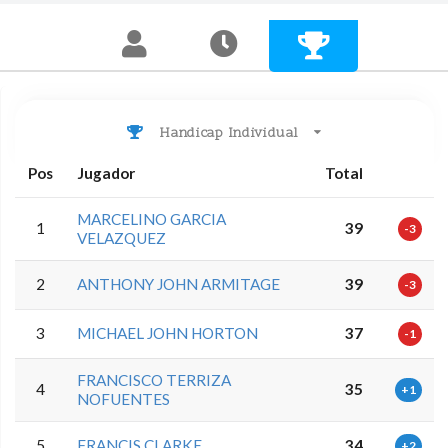
Handicap Individual
Pos
Jugador
Total
MARCELINO GARCIA
1
39
-3
VELAZQUEZ
2
ANTHONY JOHN ARMITAGE
39
-3
3
MICHAEL JOHN HORTON
37
-1
FRANCISCO TERRIZA
4
35
+1
NOFUENTES
5
FRANCIS CLARKE
34
+2