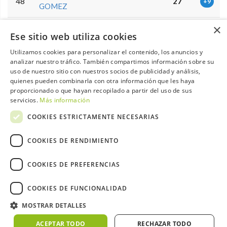
48
27
+9
GOMEZ
×
FRANCISCO JOSE CASCO
49
27
+9
Ese sitio web utiliza cookies
RAMOS
Utilizamos cookies para personalizar el contenido, los anuncios y
IGNACIO MARIA DOMINGUEZ
analizar nuestro tráfico. También compartimos información sobre su
50
25
+11
PERRINO
uso de nuestro sitio con nuestros socios de publicidad y análisis,
quienes pueden combinarla con otra información que les haya
proporcionado o que hayan recopilado a partir del uso de sus
JUAN CARLOS CARRASCO
51
24
+12
servicios.
Más información
RODRIGUEZ
COOKIES ESTRICTAMENTE NECESARIAS
CRISTOBAL GUERRERO
52
21
+15
LOPEZ
COOKIES DE RENDIMIENTO
ALFREDO PASTOR
53
17
+19
COOKIES DE PREFERENCIAS
TORTAJADA
JUAN EDUARDO MORALES
COOKIES DE FUNCIONALIDAD
NOP
-
LOPEZ
MOSTRAR DETALLES
ACEPTAR TODO
RECHAZAR TODO