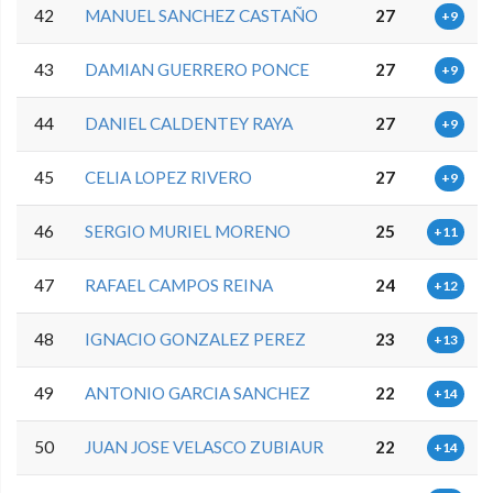
42
MANUEL SANCHEZ CASTAÑO
27
+9
43
DAMIAN GUERRERO PONCE
27
+9
44
DANIEL CALDENTEY RAYA
27
+9
45
CELIA LOPEZ RIVERO
27
+9
46
SERGIO MURIEL MORENO
25
+11
47
RAFAEL CAMPOS REINA
24
+12
48
IGNACIO GONZALEZ PEREZ
23
+13
49
ANTONIO GARCIA SANCHEZ
22
+14
50
JUAN JOSE VELASCO ZUBIAUR
22
+14