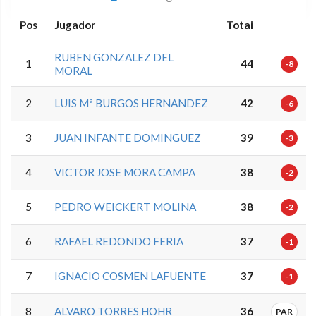
Pos
Jugador
Total
RUBEN GONZALEZ DEL
1
44
-8
MORAL
2
LUIS Mª BURGOS HERNANDEZ
42
-6
3
JUAN INFANTE DOMINGUEZ
39
-3
4
VICTOR JOSE MORA CAMPA
38
-2
5
PEDRO WEICKERT MOLINA
38
-2
6
RAFAEL REDONDO FERIA
37
-1
7
IGNACIO COSMEN LAFUENTE
37
-1
8
ALVARO TORRES HOHR
36
PAR