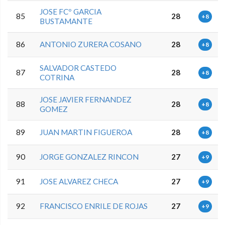
JOSE FCº GARCIA
85
28
+8
BUSTAMANTE
86
ANTONIO ZURERA COSANO
28
+8
SALVADOR CASTEDO
87
28
+8
COTRINA
JOSE JAVIER FERNANDEZ
88
28
+8
GOMEZ
89
JUAN MARTIN FIGUEROA
28
+8
90
JORGE GONZALEZ RINCON
27
+9
91
JOSE ALVAREZ CHECA
27
+9
92
FRANCISCO ENRILE DE ROJAS
27
+9