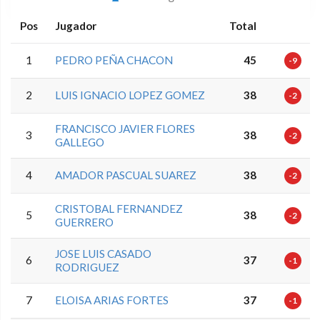
Pos
Jugador
Total
1
PEDRO PEÑA CHACON
45
-9
2
LUIS IGNACIO LOPEZ GOMEZ
38
-2
FRANCISCO JAVIER FLORES
3
38
-2
GALLEGO
4
AMADOR PASCUAL SUAREZ
38
-2
CRISTOBAL FERNANDEZ
5
38
-2
GUERRERO
JOSE LUIS CASADO
6
37
-1
RODRIGUEZ
7
ELOISA ARIAS FORTES
37
-1