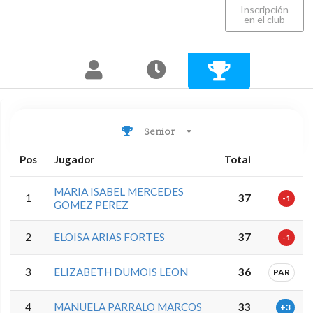
Inscripción
en el club
Senior
Pos
Jugador
Total
MARIA ISABEL MERCEDES
1
37
-1
GOMEZ PEREZ
2
ELOISA ARIAS FORTES
37
-1
3
ELIZABETH DUMOIS LEON
36
PAR
4
MANUELA PARRALO MARCOS
33
+3