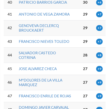
40
PATRICIO BARRIOS GARCIA
30
+6
41
ANTONIO DE VEGA ZAMORA
29
+7
GENOVEVA DECLERCQ
42
29
+7
BROUCKAERT
43
FRANCISCO NIEVES TOLEDO
29
+7
SALVADOR CASTEDO
44
28
+8
COTRINA
45
JOSE ALVAREZ CHECA
27
+9
MªDOLORES DE LA VILLA
46
27
+9
MARQUEZ
47
FRANCISCO ENRILE DE ROJAS
27
+9
DOMINGO JAVIER CARVAJAL