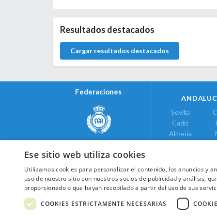
0.0.0
Resultados destacados
Cargar resultados destacados
Federaciones
ANDALUC
Sevilla
C
Cadiz
Almeria
Real Federación Andaluza de
Jaen
G
Golf
Ese sitio web utiliza cookies
ÁREA DE LE
Utilizamos cookies para personalizar el contenido, los anuncios y 
Valencia
uso de nuestro sitio con nuestros socios de publicidad y análisis, 
COMUNIDAD DE
proporcionado o que hayan recopilado a partir del uso de sus servic
Federación de Golf de Madrid
Madrid
COOKIES ESTRICTAMENTE NECESARIAS
COOKI