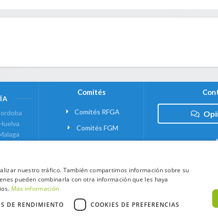
Comités
Cont
ÍA
Comités RFGA
ordoba
Opi
Huelva
Comités FGM
Malaga
ranada
VANTE
analizar nuestro tráfico. También compartimos información sobre su
quienes pueden combinarla con otra información que les haya
 MADRID
ios.
Más información
ES DE RENDIMIENTO
COOKIES DE PREFERENCIAS