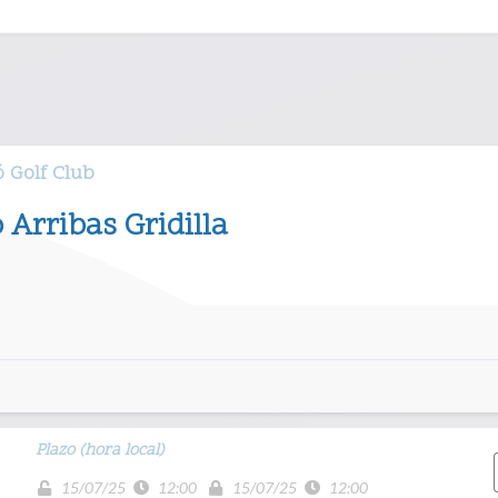
ó Golf Club
 Arribas Gridilla
Plazo (hora local)
15/07/25
12:00
15/07/25
12:00