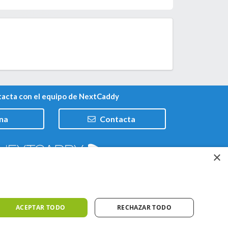
acta con el equipo de NextCaddy
na
Contacta
×
Trabaja con nosotros
ACEPTAR TODO
RECHAZAR TODO