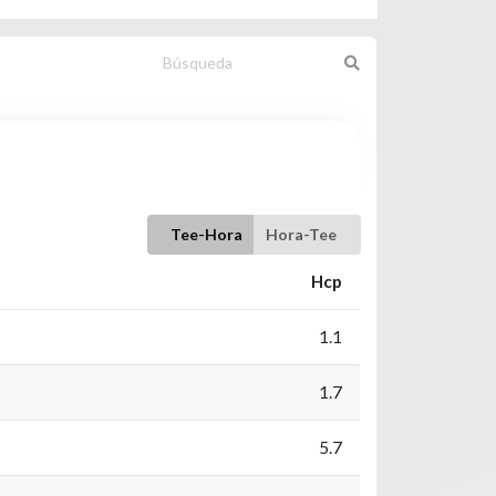
Tee-Hora
Hora-Tee
Hcp
1.1
1.7
5.7