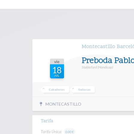
Montecastillo Barcel
Preboda Pablo
vie
Stableford (Handicap)
18
JUL
Caballeros
Señoras
MONTECASTILLO
Tarifa
Tarifa Única:
0.00 €