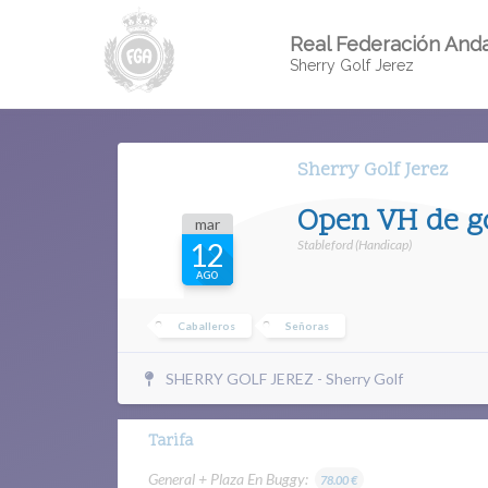
Real Federación Anda
Sherry Golf Jerez
Sherry Golf Jerez
Open VH de go
mar
Stableford (Handicap)
12
AGO
Caballeros
Señoras
SHERRY GOLF JEREZ - Sherry Golf
Tarifa
General + Plaza En Buggy:
78.00 €