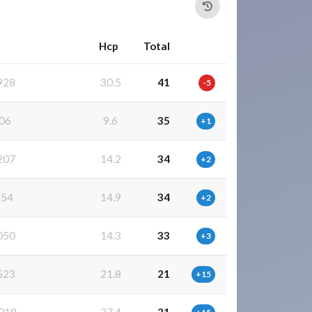
Hcp
Total
928
30.5
41
-5
06
9.6
35
+1
207
14.2
34
+2
254
14.9
34
+2
050
14.3
33
+3
523
21.8
21
+15