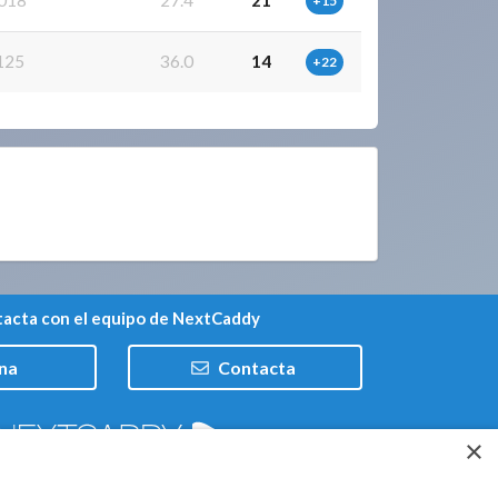
018
27.4
21
+15
125
36.0
14
+22
acta con el equipo de NextCaddy
na
Contacta
×