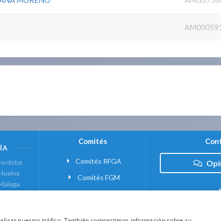
DAÑA MORENO
AMG3756
AM00059
Comités
Cont
ÍA
Comités RFGA
ordoba
Opi
Huelva
Comités FGM
Malaga
ranada
VANTE
analizar nuestro tráfico. También compartimos información sobre su