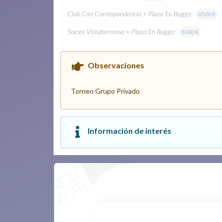
Club Con Correspondencia + Plaza En Buggy:
65.00 €
Socios Vistahermosa + Plaza En Buggy:
53.00 €
Observaciones
Torneo Grupo Privado
Información de interés