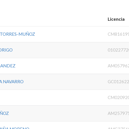
Licencia
Y TORRES-MUÑOZ
CM81619
DRIGO
01022772
NANDEZ
AM05796
A NAVARRO
GC01262
CM02092
UÑOZ
AM25797