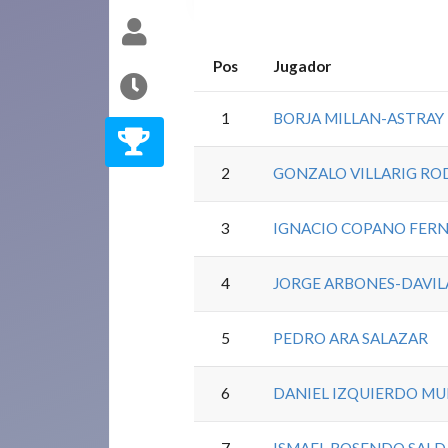
Pos
Jugador
1
BORJA MILLAN-ASTRA
2
GONZALO VILLARIG RO
3
IGNACIO COPANO FER
4
JORGE ARBONES-DAVIL
5
PEDRO ARA SALAZAR
6
DANIEL IZQUIERDO M