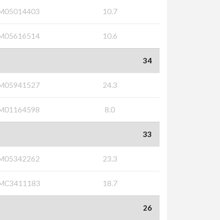
M05014403
10.7
M05616514
10.6
34
M05941527
24.3
M01164598
8.0
33
M05342262
23.3
MC3411183
18.7
26