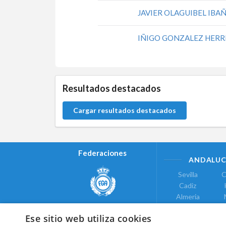
JAVIER OLAGUIBEL IBA
IÑIGO GONZALEZ HER
0.0.0
Resultados destacados
Cargar resultados destacados
Federaciones
ANDALUC
Sevilla
C
Cadiz
Almeria
Real Federación Andaluza de
Jaen
G
Golf
Ese sitio web utiliza cookies
ÁREA DE LE