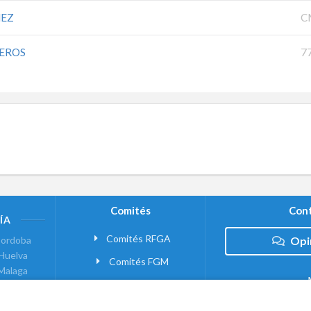
ÑEZ
C
REROS
7
Comités
Cont
ÍA
Comités RFGA
ordoba
Opi
Huelva
Comités FGM
Malaga
ranada
VANTE