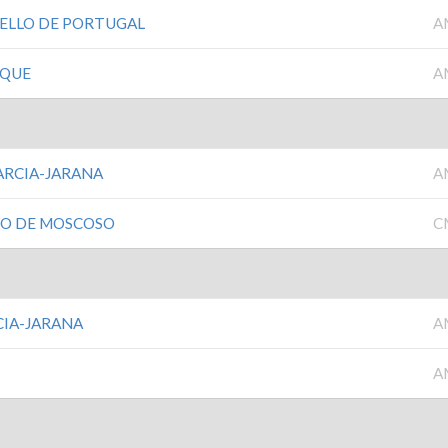
ELLO DE PORTUGAL
A
IQUE
A
ARCIA-JARANA
A
IO DE MOSCOSO
C
CIA-JARANA
A
A