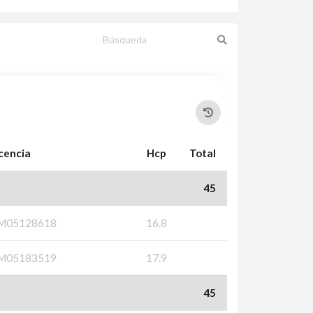
icencia
Hcp
Total
45
M05128618
16.8
M05183519
17.9
45