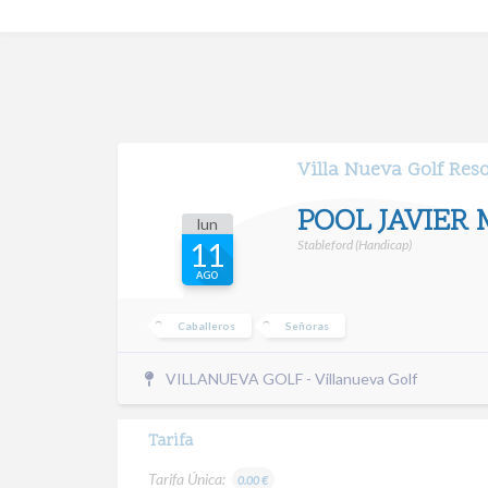
Villa Nueva Golf Res
POOL JAVIER M
lun
Stableford (Handicap)
11
AGO
Caballeros
Señoras
VILLANUEVA GOLF - Villanueva Golf
Tarifa
Tarifa Única:
0.00 €