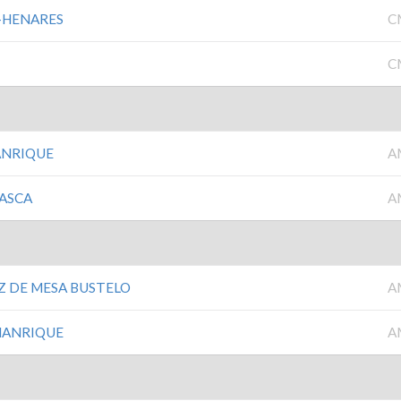
-HENARES
C
C
ANRIQUE
A
ASCA
A
 DE MESA BUSTELO
A
 MANRIQUE
A