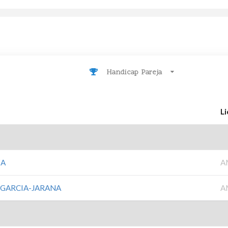
Handicap Pareja
L
ZA
A
 GARCIA-JARANA
A