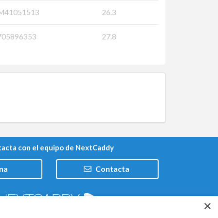
M41051513
26.3
705896353
27.8
acta con el equipo de NextCaddy
na
Contacta
×