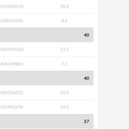
M11358554
36.0
M18633186
4.2
40
M05993024
13.1
M05249061
7.1
40
M05506032
22.0
M25992696
10.5
37