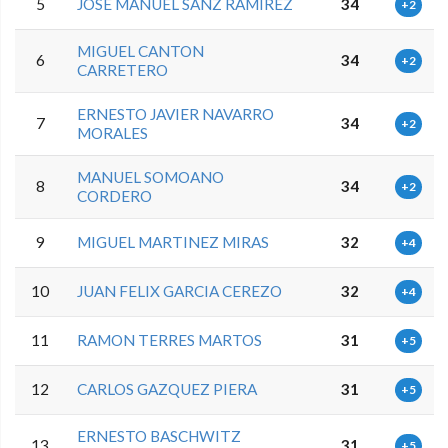
5
JOSE MANUEL SANZ RAMIREZ
34
+2
MIGUEL CANTON
6
34
+2
CARRETERO
ERNESTO JAVIER NAVARRO
7
34
+2
MORALES
MANUEL SOMOANO
8
34
+2
CORDERO
9
MIGUEL MARTINEZ MIRAS
32
+4
10
JUAN FELIX GARCIA CEREZO
32
+4
11
RAMON TERRES MARTOS
31
+5
12
CARLOS GAZQUEZ PIERA
31
+5
ERNESTO BASCHWITZ
13
31
+5