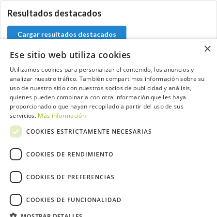
Resultados destacados
Cargar resultados destacados
×
Ese sitio web utiliza cookies
Utilizamos cookies para personalizar el contenido, los anuncios y
analizar nuestro tráfico. También compartimos información sobre su
Contacta con el equipo de NextCaddy
uso de nuestro sitio con nuestros socios de publicidad y análisis,
quienes pueden combinarla con otra información que les haya
Opina
Contacta
proporcionado o que hayan recopilado a partir del uso de sus
servicios.
Más información
COOKIES ESTRICTAMENTE NECESARIAS
COOKIES DE RENDIMIENTO
Trabaja con nosotros
COOKIES DE PREFERENCIAS
COOKIES DE FUNCIONALIDAD
MOSTRAR DETALLES