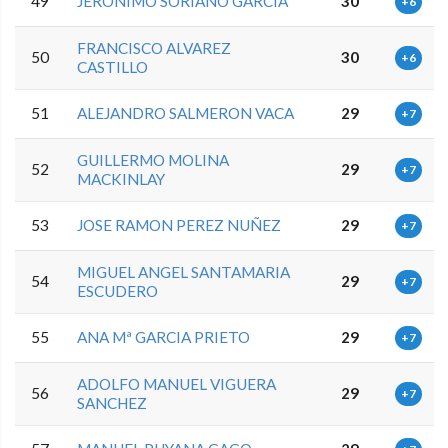
49
JERONIMO SORIANO GARCIA
30
+6
FRANCISCO ALVAREZ
50
30
+6
CASTILLO
51
ALEJANDRO SALMERON VACA
29
+7
GUILLERMO MOLINA
52
29
+7
MACKINLAY
53
JOSE RAMON PEREZ NUÑEZ
29
+7
MIGUEL ANGEL SANTAMARIA
54
29
+7
ESCUDERO
55
ANA Mª GARCIA PRIETO
29
+7
ADOLFO MANUEL VIGUERA
56
29
+7
SANCHEZ