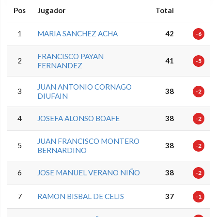
Pos
Jugador
Total
1
MARIA SANCHEZ ACHA
42
-6
FRANCISCO PAYAN
2
41
-5
FERNANDEZ
JUAN ANTONIO CORNAGO
3
38
-2
DIUFAIN
4
JOSEFA ALONSO BOAFE
38
-2
JUAN FRANCISCO MONTERO
5
38
-2
BERNARDINO
6
JOSE MANUEL VERANO NIÑO
38
-2
7
RAMON BISBAL DE CELIS
37
-1