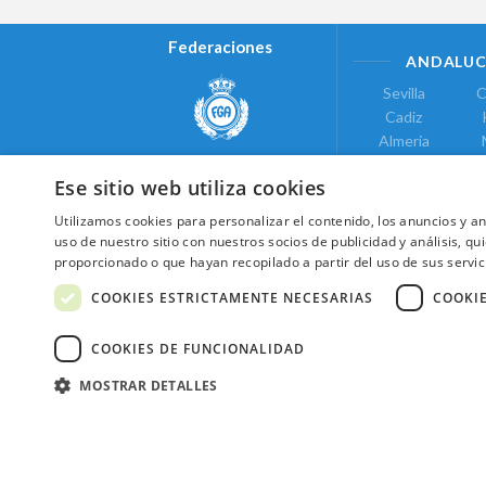
Federaciones
ANDALUC
Sevilla
C
Cadiz
Almeria
Real Federación Andaluza de
Jaen
G
Golf
Ese sitio web utiliza cookies
ÁREA DE LE
Utilizamos cookies para personalizar el contenido, los anuncios y 
Valencia
uso de nuestro sitio con nuestros socios de publicidad y análisis, 
COMUNIDAD DE
proporcionado o que hayan recopilado a partir del uso de sus servic
Federación de Golf de Madrid
Madrid
COOKIES ESTRICTAMENTE NECESARIAS
COOKI
COOKIES DE FUNCIONALIDAD
MOSTRAR DETALLES
2026 ©NextCaddy.
Añade tu Widget Ne