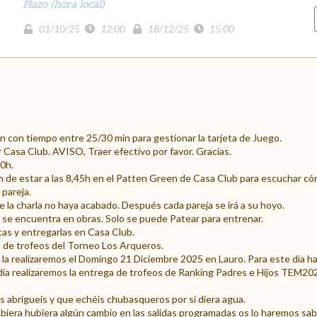
Plazo (hora local)
01/10/25
12:00
18/12/25
15:00
 con tiempo entre 25/30 min para gestionar la tarjeta de Juego.
r Casa Club. AVISO, Traer efectivo por favor. Gracias.
0h.
de estar a las 8,45h en el Patten Green de Casa Club para escuchar có
 pareja.
a charla no haya acabado. Después cada pareja se irá a su hoyo.
encuentra en obras. Solo se puede Patear para entrenar.
etas y entregarlas en Casa Club.
a de trofeos del Torneo Los Arqueros.
la realizaremos el Domingo 21 Diciembre 2025 en Lauro. Para este día ha
día realizaremos la entrega de trofeos de Ranking Padres e Hijos TEM202
brigueis y que echéis chubasqueros por si diera agua.
 hubiera hubiera algún cambio en las salidas programadas os lo haremos sa