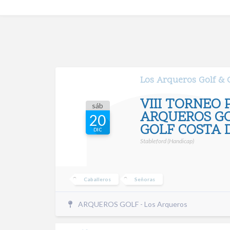
Los Arqueros Golf &
VIII TORNEO 
sáb
ARQUEROS GO
20
GOLF COSTA 
DIC
Stableford (Handicap)
Caballeros
Señoras
ARQUEROS GOLF - Los Arqueros