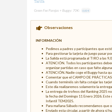
Tarifa
Green Fee Parejas + Buggy: 70€:
0.00 €
Observaciones
INFORMACIÓN
Pedimos a padres y participantes que estén
Para gestionar la tarjeta de juego pasar po
La Salida está programada al TIRO a las 9,0
ATENCIÓN. Todos los participantes deben 
organizar partidas en caso que falte alguna
ATENCIÓN. Nadie coge el Buggy hasta que l
Comentar que el CAMPO DE PRÁCTICAS se 
Cuando terminéis sin falta cotejar las tarj
Este día realizaremos solamente la entreg
La entrega de trofeos del Ranking 2025 no 
la fecha del Domingo 11 Enero 2026. Este 
Infantil TEM2025.
Para mañana Sábado recomendamos que os a
Enviado esta circular, a partir de ahora si