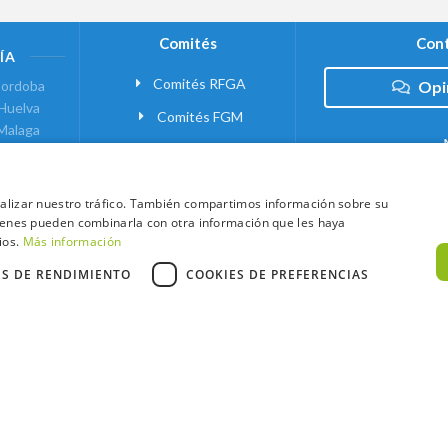
Comités
Cont
ÍA
Comités RFGA
ordoba
Opi
Huelva
Comités FGM
Malaga
ranada
VANTE
analizar nuestro tráfico. También compartimos información sobre su
quienes pueden combinarla con otra información que les haya
 MADRID
ios.
Más información
ES DE RENDIMIENTO
COOKIES DE PREFERENCIAS
xtCaddy
Política de Cookies
Política de Privacidad
Términos y Condic