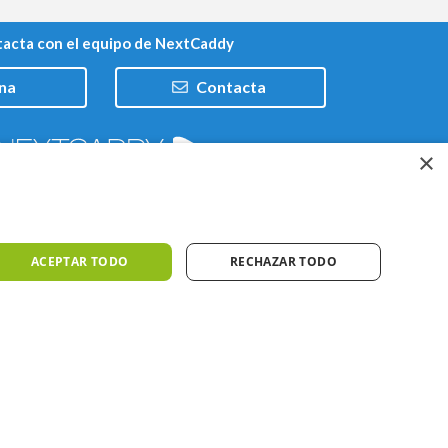
acta con el equipo de NextCaddy
na
Contacta
×
Trabaja con nosotros
ACEPTAR TODO
RECHAZAR TODO
iones
Meteo ©AEMET
Meteo ©DarkSky