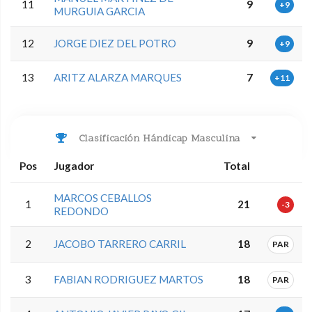
11
9
+9
MURGUIA GARCIA
12
JORGE DIEZ DEL POTRO
9
+9
13
ARITZ ALARZA MARQUES
7
+11
Clasificación Hándicap Masculina
Pos
Jugador
Total
MARCOS CEBALLOS
1
21
-3
REDONDO
2
JACOBO TARRERO CARRIL
18
PAR
3
FABIAN RODRIGUEZ MARTOS
18
PAR