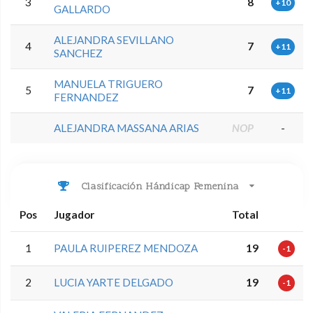
3
8
+10
GALLARDO
ALEJANDRA SEVILLANO
4
7
+11
SANCHEZ
MANUELA TRIGUERO
5
7
+11
FERNANDEZ
ALEJANDRA MASSANA ARIAS
NOP
-
Clasificación Hándicap Femenina
Pos
Jugador
Total
1
PAULA RUIPEREZ MENDOZA
19
-1
2
LUCIA YARTE DELGADO
19
-1