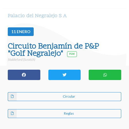
Palacio del Negralejo S A
11
ENERO
Circuito Benjamín de P&P
"Golf Negralejo"
FGM
Stableford (Scratch)
Circular
Reglas