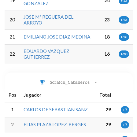
19
24
+12
GONZALEZ
JOSE Mª REGUERA DEL
20
23
+13
ARROYO
21
EMILIANO JOSE DIAZ MEDINA
18
+18
EDUARDO VAZQUEZ
22
16
+20
GUTIERREZ
Scratch_Caballeros
Pos
Jugador
Total
1
CARLOS DE SEBASTIAN SANZ
29
+7
2
ELIAS PLAZA LOPEZ-BERGES
29
+7