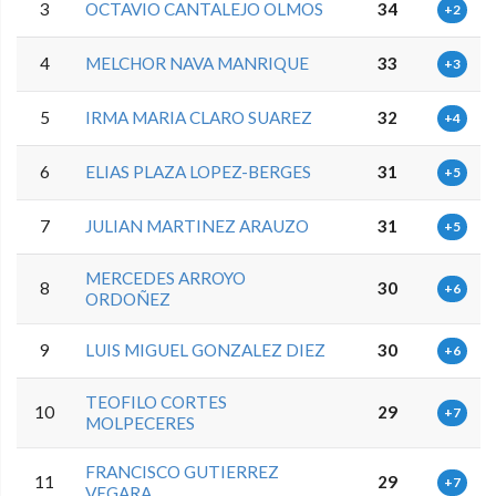
3
OCTAVIO CANTALEJO OLMOS
34
+2
4
MELCHOR NAVA MANRIQUE
33
+3
5
IRMA MARIA CLARO SUAREZ
32
+4
6
ELIAS PLAZA LOPEZ-BERGES
31
+5
7
JULIAN MARTINEZ ARAUZO
31
+5
MERCEDES ARROYO
8
30
+6
ORDOÑEZ
9
LUIS MIGUEL GONZALEZ DIEZ
30
+6
TEOFILO CORTES
10
29
+7
MOLPECERES
FRANCISCO GUTIERREZ
11
29
+7
VEGARA