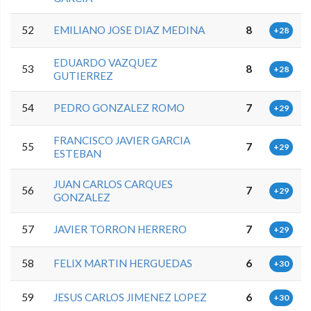
52
EMILIANO JOSE DIAZ MEDINA
8
+28
EDUARDO VAZQUEZ
53
8
+28
GUTIERREZ
54
PEDRO GONZALEZ ROMO
7
+29
FRANCISCO JAVIER GARCIA
55
7
+29
ESTEBAN
JUAN CARLOS CARQUES
56
7
+29
GONZALEZ
57
JAVIER TORRON HERRERO
7
+29
58
FELIX MARTIN HERGUEDAS
6
+30
59
JESUS CARLOS JIMENEZ LOPEZ
6
+30