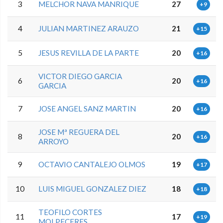
3
MELCHOR NAVA MANRIQUE
27
+9
4
JULIAN MARTINEZ ARAUZO
21
+15
5
JESUS REVILLA DE LA PARTE
20
+16
VICTOR DIEGO GARCIA
6
20
+16
GARCIA
7
JOSE ANGEL SANZ MARTIN
20
+16
JOSE Mª REGUERA DEL
8
20
+16
ARROYO
9
OCTAVIO CANTALEJO OLMOS
19
+17
10
LUIS MIGUEL GONZALEZ DIEZ
18
+18
TEOFILO CORTES
11
17
+19
MOLPECERES