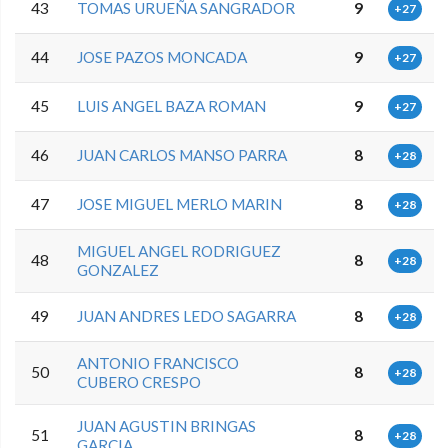
43
TOMAS URUEÑA SANGRADOR
9
+27
44
JOSE PAZOS MONCADA
9
+27
45
LUIS ANGEL BAZA ROMAN
9
+27
46
JUAN CARLOS MANSO PARRA
8
+28
47
JOSE MIGUEL MERLO MARIN
8
+28
MIGUEL ANGEL RODRIGUEZ
48
8
+28
GONZALEZ
49
JUAN ANDRES LEDO SAGARRA
8
+28
ANTONIO FRANCISCO
50
8
+28
CUBERO CRESPO
JUAN AGUSTIN BRINGAS
51
8
+28
GARCIA