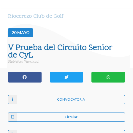
Riocerezo Club de Golf
20
MAYO
V Prueba del Circuito Senior
de CyL
Stableford (Handicap)
CONVOCATORIA
Circular