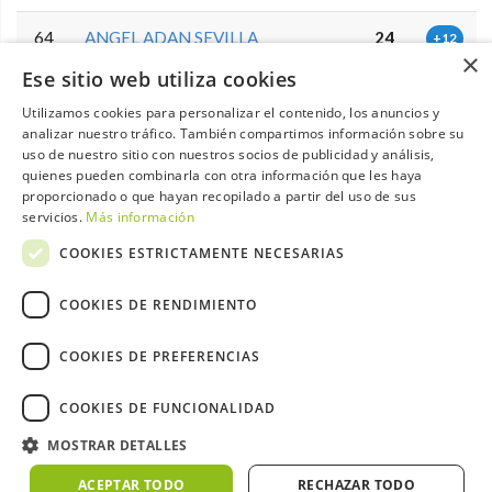
64
ANGEL ADAN SEVILLA
24
+12
×
Ese sitio web utiliza cookies
65
HENAR MAESTRO ALVAREZ
24
+12
Utilizamos cookies para personalizar el contenido, los anuncios y
analizar nuestro tráfico. También compartimos información sobre su
JOSE Mª REGUERA DEL
66
23
uso de nuestro sitio con nuestros socios de publicidad y análisis,
+13
ARROYO
quienes pueden combinarla con otra información que les haya
proporcionado o que hayan recopilado a partir del uso de sus
JUAN AGUSTIN BRINGAS
servicios.
Más información
67
23
+13
GARCIA
COOKIES ESTRICTAMENTE NECESARIAS
68
CESAR CENTENO TABARES
23
+13
COOKIES DE RENDIMIENTO
FRANCISCO JAVIER OLMEDO
69
22
+14
DIEZ
COOKIES DE PREFERENCIAS
70
PEDRO GARCIA PEREZ
22
COOKIES DE FUNCIONALIDAD
+14
MOSTRAR DETALLES
71
CESAR DE LA CUESTA MORAN
20
+16
ACEPTAR TODO
RECHAZAR TODO