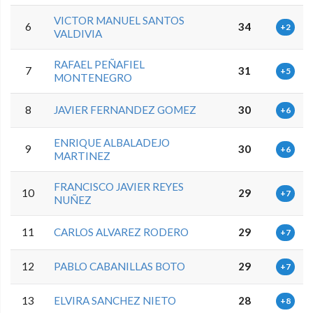
VICTOR MANUEL SANTOS
6
34
+2
VALDIVIA
RAFAEL PEÑAFIEL
7
31
+5
MONTENEGRO
8
JAVIER FERNANDEZ GOMEZ
30
+6
ENRIQUE ALBALADEJO
9
30
+6
MARTINEZ
FRANCISCO JAVIER REYES
10
29
+7
NUÑEZ
11
CARLOS ALVAREZ RODERO
29
+7
12
PABLO CABANILLAS BOTO
29
+7
13
ELVIRA SANCHEZ NIETO
28
+8