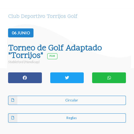
Club Deportivo Torrijos Golf
06
JUNIO
Torneo de Golf Adaptado
"Torrijos"
FGM
Stableford (Handicap)
Circular
Reglas