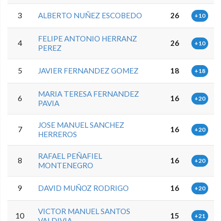
3
ALBERTO NUÑEZ ESCOBEDO
26
+10
FELIPE ANTONIO HERRANZ
4
26
+10
PEREZ
5
JAVIER FERNANDEZ GOMEZ
18
+18
MARIA TERESA FERNANDEZ
6
16
+20
PAVIA
JOSE MANUEL SANCHEZ
7
16
+20
HERREROS
RAFAEL PEÑAFIEL
8
16
+20
MONTENEGRO
9
DAVID MUÑOZ RODRIGO
16
+20
VICTOR MANUEL SANTOS
10
15
+21
VALDIVIA