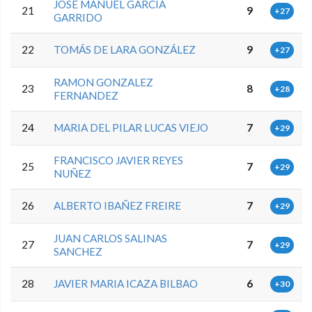
JOSE MANUEL GARCIA
21
9
+27
GARRIDO
22
TOMÁS DE LARA GONZÁLEZ
9
+27
RAMON GONZALEZ
23
8
+28
FERNANDEZ
24
MARIA DEL PILAR LUCAS VIEJO
7
+29
FRANCISCO JAVIER REYES
25
7
+29
NUÑEZ
26
ALBERTO IBAÑEZ FREIRE
7
+29
JUAN CARLOS SALINAS
27
7
+29
SANCHEZ
28
JAVIER MARIA ICAZA BILBAO
6
+30