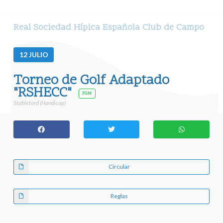
Real Sociedad Hípica Española Club de Campo
12
JULIO
Torneo de Golf Adaptado
"RSHECC"
FGM
Stableford (Handicap)
Circular
Reglas