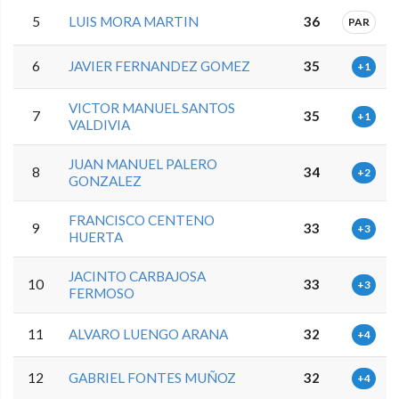
5
LUIS MORA MARTIN
36
PAR
6
JAVIER FERNANDEZ GOMEZ
35
+1
VICTOR MANUEL SANTOS
7
35
+1
VALDIVIA
JUAN MANUEL PALERO
8
34
+2
GONZALEZ
FRANCISCO CENTENO
9
33
+3
HUERTA
JACINTO CARBAJOSA
10
33
+3
FERMOSO
11
ALVARO LUENGO ARANA
32
+4
12
GABRIEL FONTES MUÑOZ
32
+4