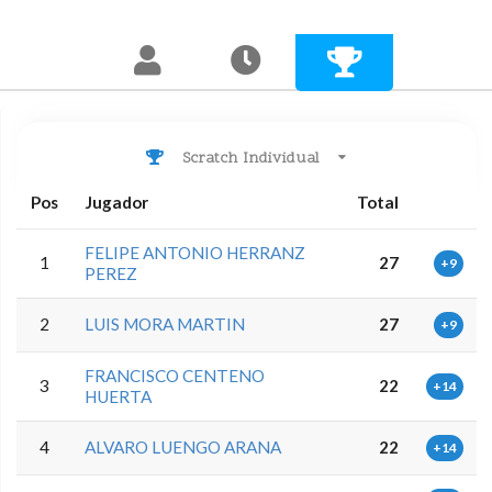
Scratch Individual
Pos
Jugador
Total
FELIPE ANTONIO HERRANZ
1
27
+9
PEREZ
2
LUIS MORA MARTIN
27
+9
FRANCISCO CENTENO
3
22
+14
HUERTA
4
ALVARO LUENGO ARANA
22
+14