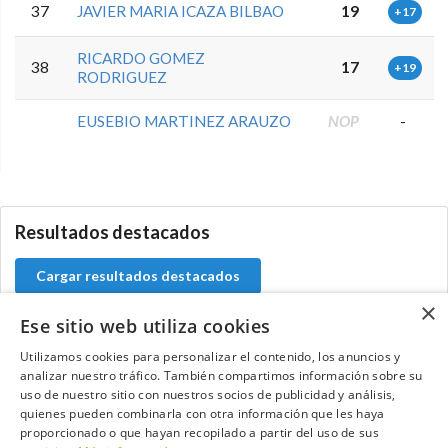
37
JAVIER MARIA ICAZA BILBAO
19
+17
RICARDO GOMEZ
38
17
+19
RODRIGUEZ
EUSEBIO MARTINEZ ARAUZO
NOP
-
0.0.0
Resultados destacados
Cargar resultados destacados
×
Ese sitio web utiliza cookies
Utilizamos cookies para personalizar el contenido, los anuncios y
Contacta con el equipo de NextCaddy
analizar nuestro tráfico. También compartimos información sobre su
uso de nuestro sitio con nuestros socios de publicidad y análisis,
quienes pueden combinarla con otra información que les haya
Opina
Contacta
proporcionado o que hayan recopilado a partir del uso de sus